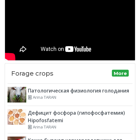
Forage crops
More
Патологическая физиология голодания
Arina TARAN
Дефицит фосфора (гипофосфатемия)
Hipofosfatemi
Arina TARAN