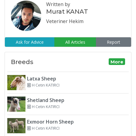
Written by
Murat KANAT
Veteriner Hekim
Ask for Advice
All Articles
Report
Breeds
More
Latxa Sheep
H Cetin KATIRCI
Shetland Sheep
H Cetin KATIRCI
Exmoor Horn Sheep
H Cetin KATIRCI