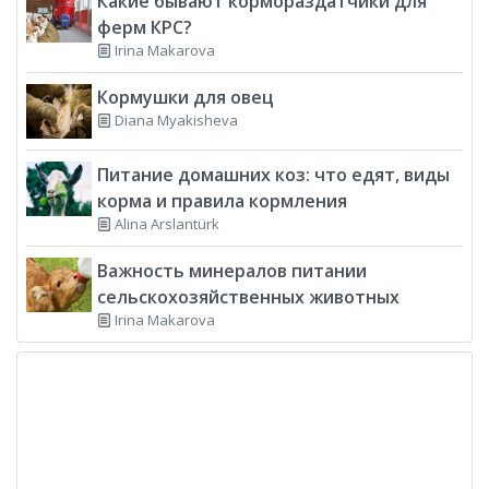
Какие бывают кормораздатчики для
ферм КРС?
Irina Makarova
Кормушки для овец
Diana Myakisheva
Питание домашних коз: что едят, виды
корма и правила кормления
Alina Arslantürk
Важность минералов питании
сельскохозяйственных животных
Irina Makarova