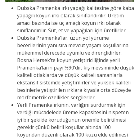
Dubska Pramenka ırkı yapağı kalitesine göre kaba
yapağılı koyun ırkı olarak sınıflandırılır. Üretim
amacı bazında ise üç amaçlı koyun ırkı olarak
sınıflandırılır. Süt, et ve yapağıları için üretilirler.
Dubska Pramenka’lar, uzun yol yürüme
becerilerinin yanı sıra mevcut yaşam koşullarına
mükemmel derecede uyumlu ve dirençlidirler.
Bosna Hersek’te koyun yetiştiriciliğinde yerli
Pramenka’ların payı %90’dır; kış mevsiminde düşük
kaliteli otlaklarda ve düşük kaliteli samanlarla
ekstansif sistemde yetiştirilirler ve yüksek kaliteli
besinlerle yetiştirilen ırklara kıyasla orta düzeyde
morfometrik özellikler sergilerler.
Yerli Pramenka ırkının, varlığını sürdürmek için
verdiği mücadelede üreme kapasitesini nispeten
iyi bir şekilde koruduğunun önemle belirtilmesi
gerekir çünkü belirli koşullar altında 100
koyundan düzenli olarak 100 kuzu elde edilmesi