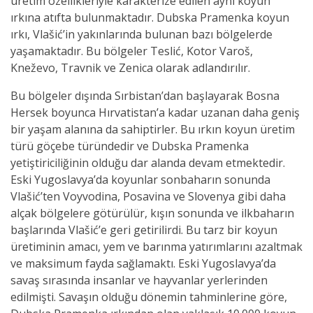
üretim özellikleriyle karakterize edilen aynı koyun
ırkına atıfta bulunmaktadır. Dubska Pramenka koyun
ırkı, Vlašić’in yakınlarında bulunan bazı bölgelerde
yaşamaktadır. Bu bölgeler Teslić, Kotor Varoš,
Kneževo, Travnik ve Zenica olarak adlandırılır.
Bu bölgeler dışında Sırbistan’dan başlayarak Bosna
Hersek boyunca Hırvatistan’a kadar uzanan daha geniş
bir yaşam alanına da sahiptirler. Bu ırkın koyun üretim
türü göçebe türündedir ve Dubska Pramenka
yetiştiriciliğinin olduğu dar alanda devam etmektedir.
Eski Yugoslavya’da koyunlar sonbaharın sonunda
Vlašić’ten Voyvodina, Posavina ve Slovenya gibi daha
alçak bölgelere götürülür, kışın sonunda ve ilkbaharın
başlarında Vlašić’e geri getirilirdi. Bu tarz bir koyun
üretiminin amacı, yem ve barınma yatırımlarını azaltmak
ve maksimum fayda sağlamaktı. Eski Yugoslavya’da
savaş sırasında insanlar ve hayvanlar yerlerinden
edilmişti. Savaşın olduğu dönemin tahminlerine göre,