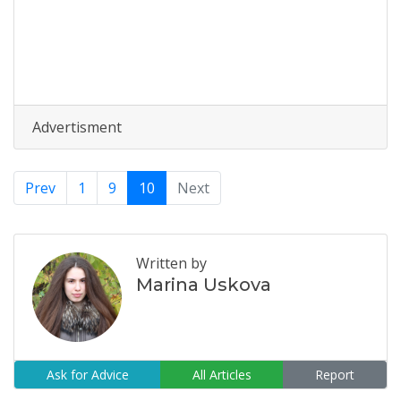
Advertisment
Prev
1
9
10
Next
Written by
Marina Uskova
Ask for Advice
All Articles
Report