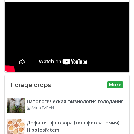
Forage crops
More
Патологическая физиология голодания
Arina TARAN
Дефицит фосфора (гипофосфатемия)
Hipofosfatemi