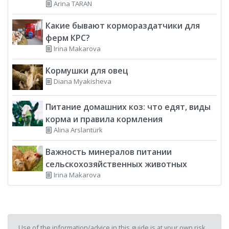
Arina TARAN
Какие бывают кормораздатчики для
ферм КРС?
Irina Makarova
Кормушки для овец
Diana Myakisheva
Питание домашних коз: что едят, виды
корма и правила кормления
Alina Arslantürk
Важность минералов питании
сельскохозяйственных животных
Irina Makarova
Use of the information/advice in this guide is at your own risk.