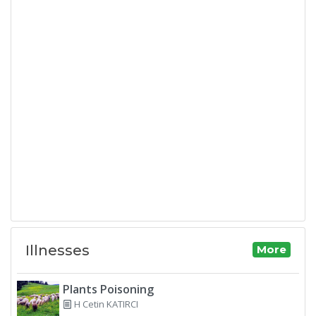
Illnesses
More
Plants Poisoning
H Cetin KATIRCI