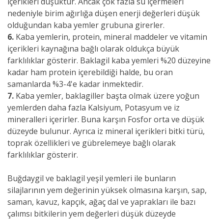
içerikleri düşüktür. Ancak çok fazla su içermeleri
nedeniyle birim ağırlığa düşen enerji değerleri düşük
olduğundan kaba yemler grubuna girerler.
6.
Kaba yemlerin, protein, mineral maddeler ve vitamin
içerikleri kaynağına bağlı olarak oldukça büyük
farklılıklar gösterir. Baklagil kaba yemleri %20 düzeyine
kadar ham protein içerebildiği halde, bu oran
samanlarda %3-4'e kadar inmektedir.
7.
Kaba yemler, baklagiller başta olmak üzere yoğun
yemlerden daha fazla Kalsiyum, Potasyum ve iz
mineralleri içerirler. Buna karşın Fosfor orta ve düşük
düzeyde bulunur. Ayrıca iz mineral içerikleri bitki türü,
toprak özellikleri ve gübrelemeye bağlı olarak
farklılıklar gösterir.
Buğdaygil ve baklagil yeşil yemleri ile bunların
silajlarının yem değerinin yüksek olmasına karşın, sap,
saman, kavuz, kapçık, ağaç dal ve yaprakları ile bazı
çalımsı bitkilerin yem değerleri düşük düzeyde