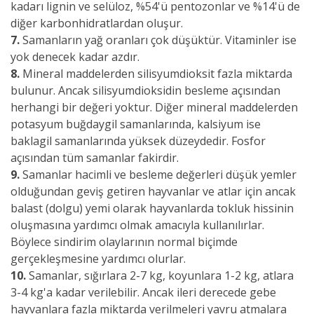
kadarı lignin ve selüloz, %54'ü pentozonlar ve %14'ü de
diğer karbonhidratlardan oluşur.
7.
Samanların yağ oranları çok düşüktür. Vitaminler ise
yok denecek kadar azdır.
8.
Mineral maddelerden silisyumdioksit fazla miktarda
bulunur. Ancak silisyumdioksidin besleme açısından
herhangi bir değeri yoktur. Diğer mineral maddelerden
potasyum buğdaygil samanlarında, kalsiyum ise
baklagil samanlarında yüksek düzeydedir. Fosfor
açısından tüm samanlar fakirdir.
9.
Samanlar hacimli ve besleme değerleri düşük yemler
olduğundan geviş getiren hayvanlar ve atlar için ancak
balast (dolgu) yemi olarak hayvanlarda tokluk hissinin
oluşmasına yardımcı olmak amacıyla kullanılırlar.
Böylece sindirim olaylarının normal biçimde
gerçekleşmesine yardımcı olurlar.
10.
Samanlar, sığırlara 2-7 kg, koyunlara 1-2 kg, atlara
3-4 kg'a kadar verilebilir.
Ancak ileri derecede gebe
hayvanlara fazla miktarda verilmeleri yavru atmalara