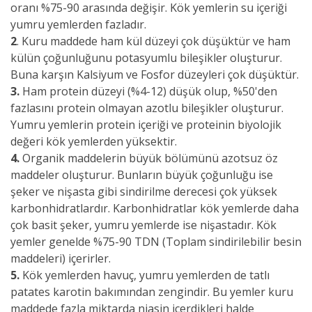
oranı %75-90 arasında değişir. Kök yemlerin su içeriği
yumru yemlerden fazladır.
2
. Kuru maddede ham kül düzeyi çok düşüktür ve ham
külün çoğunluğunu potasyumlu bileşikler oluşturur.
Buna karşın Kalsiyum ve Fosfor düzeyleri çok düşüktür.
3.
Ham protein düzeyi (%4-12) düşük olup, %50'den
fazlasını protein olmayan azotlu bileşikler oluşturur.
Yumru yemlerin protein içeriği ve proteinin biyolojik
değeri kök yemlerden yüksektir.
4.
Organik maddelerin büyük bölümünü azotsuz öz
maddeler oluşturur. Bunların büyük çoğunluğu ise
şeker ve nişasta gibi sindirilme derecesi çok yüksek
karbonhidratlardır. Karbonhidratlar kök yemlerde daha
çok basit şeker, yumru yemlerde ise nişastadır. Kök
yemler genelde %75-90 TDN (Toplam sindirilebilir besin
maddeleri) içerirler.
5.
Kök yemlerden havuç, yumru yemlerden de tatlı
patates karotin bakımından zengindir. Bu yemler kuru
maddede fazla miktarda niasin içerdikleri halde