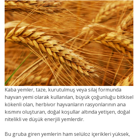
Kaba yemler, taze, kurutulmuş veya silaj formunda
hayvan yemi olarak kullanılan, büyük çoğunluğu bitkisel
kökenli olan, herbivor hayvanların rasyonlarının ana
kısmını oluşturan, doğal koşullar altında yetişen, doğal
nitelikli ve düşük enerjili yemlerdir.
Bu gruba giren yemlerin ham selüloz içerikleri yüksek,