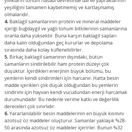
yıllıkların tohum hasadı devresinde dal ve yapraklarının
yeşilliğini tamamen kaybetmemiş ve kartlaşmamış
olmalarıdır.
4.
Baklagil samanlarının protein ve mineral maddeler
içeriği buğdaygil ve yağlı tohum bitkilerinin samanlarına
oranla daha yüksektir. Buna karşın baklagil sapları
daha kalın olduğundan geç kururlar ve depolama
sırasında daha kolay küflenebilirler.
5.
Birkaç baklagil samanının dışındaki, bütün
samanların sindirilebilir ham protein düzeyi çok
düşüktür. İçerdikleri enerjinin büyük bölümü, bu
yemlerin kendi sindirimleri için harcanır. Hatta besin
madde içerikleri çok düşük olduğundan bu yemlerin
sindirimi için hayvan kendi vücudundan enerji harcamak
durumundadır. Bu nedenle verime katkı ve değerlilik
dereceleri çok sınırlıdır.
6.
Yararlanılabilir besin maddelerinin en büyük kısmını
azotsuz öz maddeler oluşturur. Samanlar yaklaşık %28-
50 arasında azotsuz öz maddeler içerirler. Bunun %32