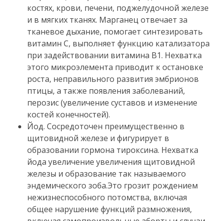
костях, крови, печени, поджелудочной железе
и в мягких тканях.
Марганец отвечает за
тканевое дыхание, помогает синтезировать
витамин С, выполняет функцию катализатора
при задействовании витамина В1.
Нехватка
этого микроэлемента приводит к остановке
роста, неправильного развития эмбрионов
птицы, а также появления заболеваний,
перозис (увеличение суставов и изменение
костей конечностей).
Йод.
Сосредоточен преимущественно в
щитовидной железе и фигурирует в
образовании гормона тироксина.
Нехватка
йода увеличение увеличения щитовидной
железы и образование так называемого
эндемического зоба.
Это грозит рождением
нежизнеспособного потомства, включая
общее нарушение функций размножения,
включая самопроизвольные аборты и случаи