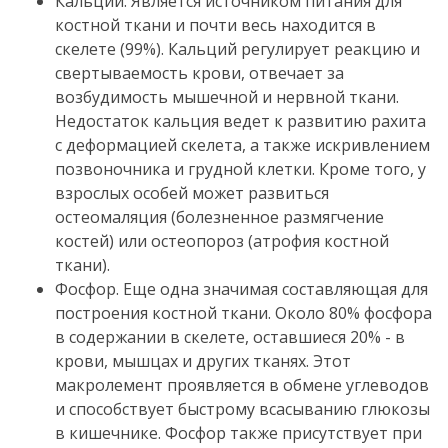
Кальций.
Является источником питания для
костной ткани и почти весь находится в
скелете (99%).
Кальций регулирует реакцию и
свертываемость крови, отвечает за
возбудимость мышечной и нервной ткани.
Недостаток кальция ведет к развитию рахита
с деформацией скелета, а также искривлением
позвоночника и грудной клетки.
Кроме того, у
взрослых особей может развиться
остеомаляция (болезненное размягчение
костей) или остеопороз (атрофия костной
ткани).
Фосфор.
Еще одна значимая составляющая для
построения костной ткани.
Около 80% фосфора
в содержании в скелете,
оставшиеся 20% - в
крови, мышцах и других тканях.
Этот
макролемент проявляется в обмене углеводов
и способствует быстрому всасыванию глюкозы
в кишечнике.
Фосфор также присутствует при