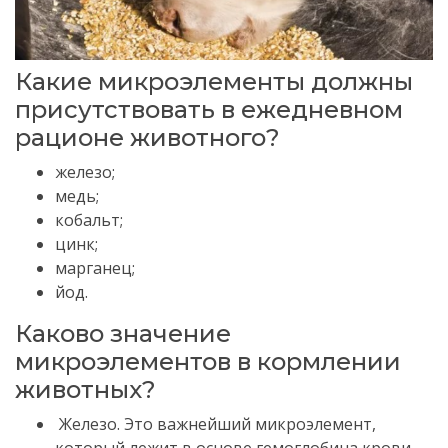
Какие микроэлементы должны
присутствовать в ежедневном
рационе животного?
железо;
медь;
кобальт;
цинк;
марганец;
йод.
Каково значение
микроэлементов в кормлении
животных?
Железо.
Это важнейший микроэлемент,
который лежит в основе гемоглобина крови.