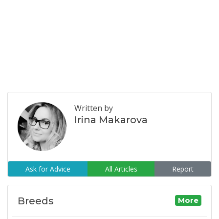
Written by
Irina Makarova
Ask for Advice
All Articles
Report
Breeds
More