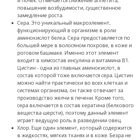
и почек.
Отмечается снижение аппетита,
повышение возбудимости, существенное
замедление роста.
Сера.
Это уникальный макроэлемент,
функционирующий в организме в роли
аминокислот белка.
Сера предоставляется по
большей мере в волосяном покрове, в коже и
роговом башмаке.
Именно этот элемент
входит в химсостав инсулина и витамина В1.
Цистин - одна из главных аминокислот, в
состав которой тоже включается сера.
Цистин
можно найти практически во всех клетках и
системах организма, он также отвечает за
производство желчи в печени.
Кроме того,
сера включается в состав кератина (белкового
вещества шерсти), поэтому данный элемент
играет ведущую роль в разведении овец.
Хлор.
Еще один элемент, который содержится
в жидкостях, мягких тканях и в коже.
Безра не