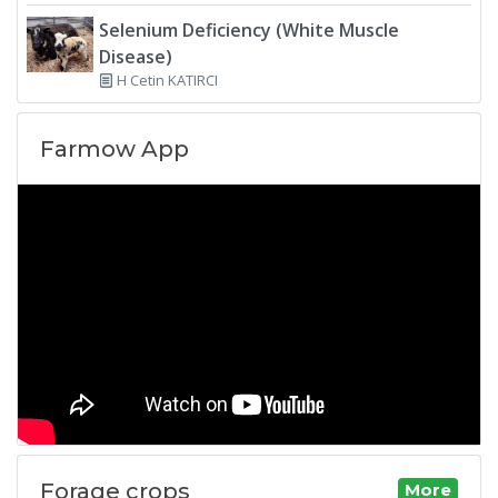
Selenium Deficiency (White Muscle
Disease)
H Cetin KATIRCI
Farmow App
Forage crops
More