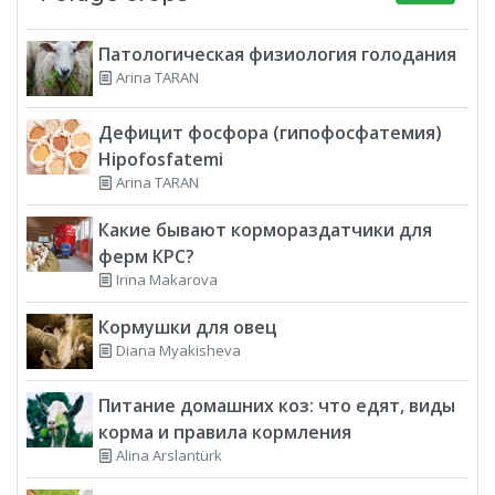
Патологическая физиология голодания
Arina TARAN
Дефицит фосфора (гипофосфатемия)
Hipofosfatemi
Arina TARAN
Какие бывают кормораздатчики для
ферм КРС?
Irina Makarova
Кормушки для овец
Diana Myakisheva
Питание домашних коз: что едят, виды
корма и правила кормления
Alina Arslantürk