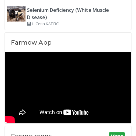
Selenium Deficiency (White Muscle
Disease)
H Cetin KATIRCI
Farmow App
Forage crops
More