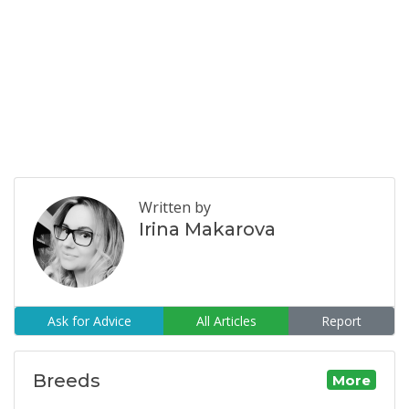
Written by
Irina Makarova
Ask for Advice
All Articles
Report
Breeds
More