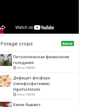
Forage crops
More
Патологическая физиология
голодания
Arina TARAN
Дефицит фосфора
(гипофосфатемия)
Hipofosfatemi
Arina TARAN
Какие бывают