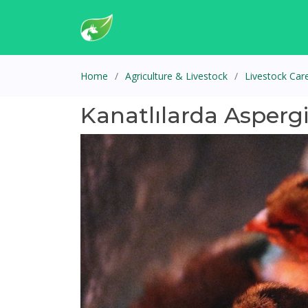
Home
Agriculture & Livestock
Livestock Car
Kanatlılarda Aspergil