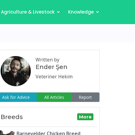
Agriculture & Livestock
Knowledge
Written by
Ender Şen
Veteriner Hekim
Ask for Advice
All Articles
Report
Breeds
More
Barnevelder Chicken Breed