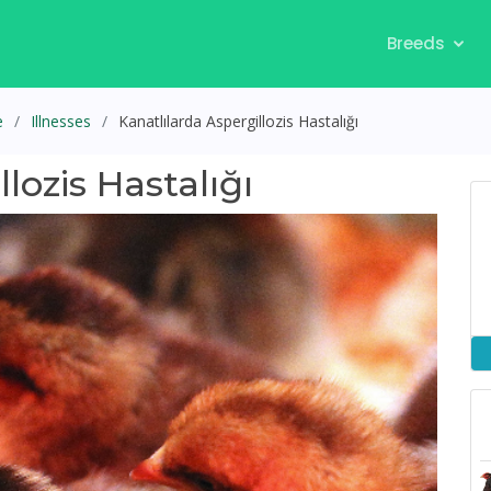
Breeds
e
Illnesses
Kanatlılarda Aspergillozis Hastalığı
lozis Hastalığı