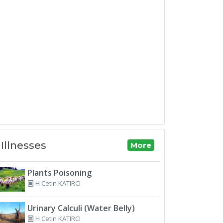
Illnesses
More
Plants Poisoning
H Cetin KATIRCI
Urinary Calculi (Water Belly)
H Cetin KATIRCI