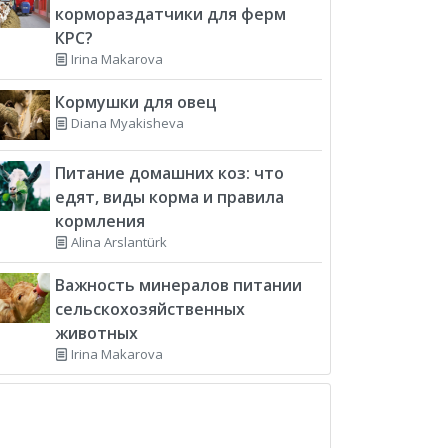
кормораздатчики для ферм
КРС?
Irina Makarova
Кормушки для овец
Diana Myakisheva
Питание домашних коз: что
едят, виды корма и правила
кормления
Alina Arslantürk
Важность минералов питании
сельскохозяйственных
животных
Irina Makarova