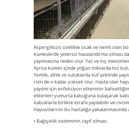
Aspergillozis özellikle sıcak ve nemli olan b
kümeslerde yetersiz havalandırma olması da 
yayılmasına neden olur. Yaz ve kış mevsimleri
Ayrıca kümes içinde yoğun miktarda toz bulu
Yemlik, altlık ve suluklarda küf şeklinde yayı
riski de o kadar yüksek olur. Hasta olan hay
yayılım için enfeksiyon etkeninin bahsettiğim
etkenleri yumurta kabuğuna bulaşarak kabuğ
kabuklarla birlikte etrafa yayılabilir ve civci
hayvanlarının bu hastalığa yakalanmasında a
⦁ Bağışıklık sisteminin zayıf olması.