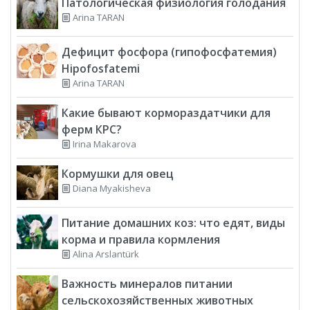
Патологическая физиология голодания
Arina TARAN
Дефицит фосфора (гипофосфатемия)
Hipofosfatemi
Arina TARAN
Какие бывают кормораздатчики для
ферм КРС?
Irina Makarova
Кормушки для овец
Diana Myakisheva
Питание домашних коз: что едят, виды
корма и правила кормления
Alina Arslantürk
Важность минералов питании
сельскохозяйственных животных