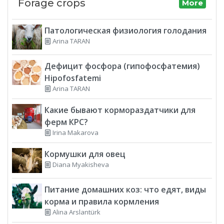
Forage crops
More
Патологическая физиология голодания
Arina TARAN
Дефицит фосфора (гипофосфатемия)
Hipofosfatemi
Arina TARAN
Какие бывают кормораздатчики для
ферм КРС?
Irina Makarova
Кормушки для овец
Diana Myakisheva
Питание домашних коз: что едят, виды
корма и правила кормления
Alina Arslantürk