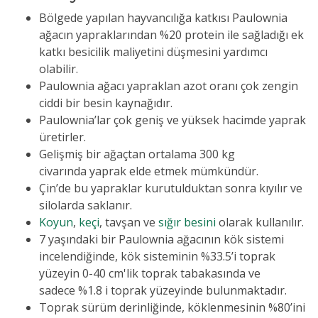
Bölgede yapılan hayvancılığa katkısı Paulownia
ağacın yapraklarından %20 protein ile sağladığı ek
katkı besicilik maliyetini düşmesini yardımcı
olabilir.
Paulownia ağacı yapraklan azot oranı çok zengin
ciddi bir besin kaynağıdır.
Paulownia’lar çok geniş ve yüksek hacimde yaprak
üretirler.
Gelişmiş bir ağaçtan ortalama 300 kg
civarında yaprak elde etmek mümkündür.
Çin’de bu yapraklar kurutulduktan sonra kıyılır ve
silolarda saklanır.
Koyun
,
keçi
, tavşan ve
sığır besini
olarak kullanılır.
7 yaşındaki bir Paulownia ağacının kök sistemi
incelendiğinde, kök sisteminin %33.5’i toprak
yüzeyin 0-40 cm'lik toprak tabakasında ve
sadece %1.8 i toprak yüzeyinde bulunmaktadır.
Toprak sürüm derinliğinde, köklenmesinin %80’ini