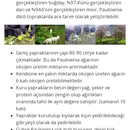
gerçekleştiren buğday, %97.4’ünü gerçekleştiren
darı ve %94.6’sını gerçekleştiren mısır, Paulownia
dikili topraklarda ara tarım olarak yetiştirilebilir.
Geniş yapraklarının çapı 80-90 cm’ye kadar
çıkmaktadır. Bu da Paulownia ağacının
oksijen üretim miktarını artırmaktadır.
Kendisine en yakın miktarda oksijen üreten ağacın
6 katı oksijen üretebilmektedir.
Kuru yaprakların besin değeri yağ, şeker ve
protein açısından zengin olup ağırlıkları
oranında tahıl ile ayni değere sahiptir. (samanın 10
katı).
Yapraklar kurutulup kıyılarak kışın yedirilebileceği
gibi yeşil olarak da yedirilebilir.
Gübre Paulownia çok hızlı büyüyen, derin kök