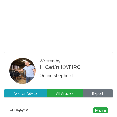
Written by
H Cetin KATIRCI
Online Shepherd
Ask for Advice
All Articles
Report
Breeds
More