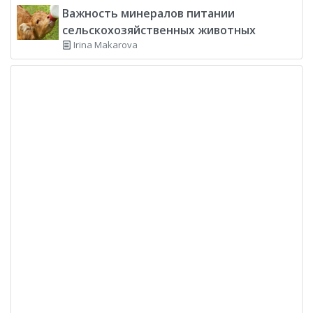
Важность минералов питании
сельскохозяйственных животных
Irina Makarova