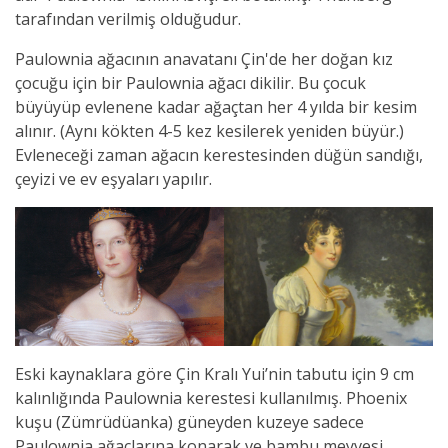
tarafından verilmiş olduğudur.
Paulownia ağacının anavatanı Çin'de her doğan kız
çocuğu için bir Paulownia ağacı dikilir. Bu çocuk
büyüyüp evlenene kadar ağaçtan her 4 yılda bir kesim
alınır. (Aynı kökten 4-5 kez kesilerek yeniden büyür.)
Evleneceği zaman ağacın kerestesinden düğün sandığı,
çeyizi ve ev eşyaları yapılır.
Eski kaynaklara göre Çin Kralı Yui’nin tabutu için 9 cm
kalınlığında Paulownia kerestesi kullanılmış. Phoenix
kuşu (Zümrüdüanka) güneyden kuzeye sadece
Paulownia ağaçlarına konarak ve bambu meyvesi