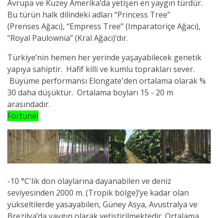
Avrupa ve Kuzey Amerika’da yetişen en yaygın türdür.
Bu türün halk dilindeki adları “Princess Tree”
(Prenses Ağacı), “Empress Tree” (Imparatoriçe Ağacı),
“Royal Paulownia” (Kral Ağacı)’dır.
Türkiye’nin hemen her yerinde yaşayabilecek genetik
yapıya sahiptir. Hafif killi ve kumlu toprakları sever.
Büyüme performansı Elongate'den ortalama olarak %
30 daha düşüktür. Ortalama boyları 15 - 20 m
arasındadır.
Fortunei
-10 °C'lik don olaylarına dayanabilen ve deniz
seviyesinden 2000 m. (Tropik bölge)’ye kadar olan
yükseltilerde yasayabilen, Güney Asya, Avustralya ve
Brezilya’da yaygın olarak yetiştirilmektedir. Ortalama