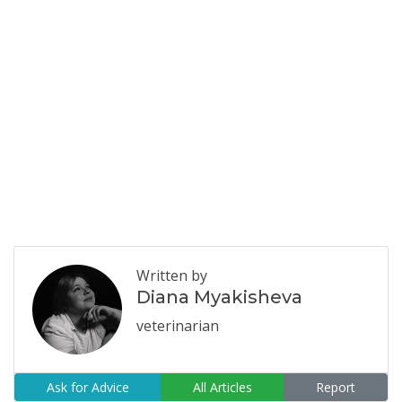
Written by
Diana Myakisheva
veterinarian
Ask for Advice
All Articles
Report