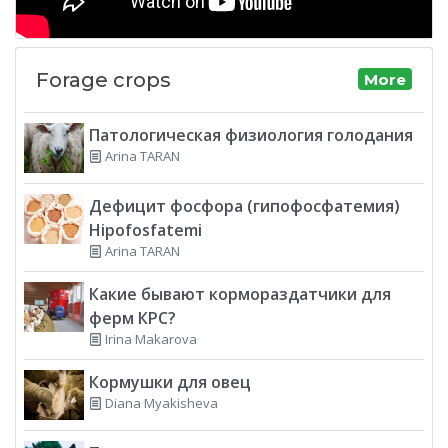
Forage crops
More
Патологическая физиология голодания
Arina TARAN
Дефицит фосфора (гипофосфатемия)
Hipofosfatemi
Arina TARAN
Какие бывают кормораздатчики для
ферм КРС?
Irina Makarova
Кормушки для овец
Diana Myakisheva