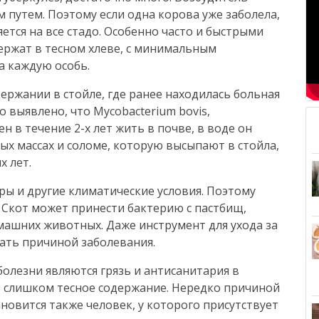
 путем. Поэтому если одна корова уже заболела,
тся на все стадо. Особенно часто и быстрыми
ержат в тесном хлеве, с минимальным
а каждую особь.
ержании в стойле, где ранее находилась больная
 выявлено, что Мycobacterium bovis,
н в течение 2-х лет жить в почве, в воде он
ных массах и соломе, которую высыпают в стойла,
х лет.
ры и другие климатические условия. Поэтому
 Скот может принести бактерию с пастбищ,
машних животных. Даже инструмент для ухода за
ать причиной заболевания.
лезни являются грязь и антисанитария в
 слишком тесное содержание. Нередко причиной
ановится также человек, у которого присутствует