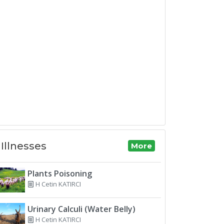
Illnesses
More
Plants Poisoning
H Cetin KATIRCI
Urinary Calculi (Water Belly)
H Cetin KATIRCI