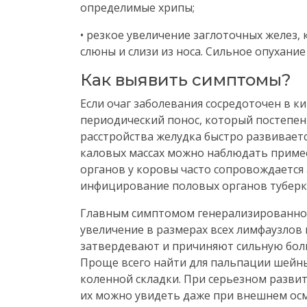
определимые хрипы;
• резкое увеличение заглоточных желез
слюны и слизи из носа. Сильное опухани
Как выявить симптомы?
Если очаг заболевания сосредоточен в к
периодический понос, который постепен
расстройства желудка быстро развиваетс
каловых массах можно наблюдать примес
органов у коровы часто сопровождается 
инфицирование половых органов туберку
Главным симптомом генерализированного
увеличение в размерах всех лимфаузлов 
затвердевают и причиняют сильную бол
Проще всего найти для пальпации шейн
коленной складки. При серьезном развит
их можно увидеть даже при внешнем ос