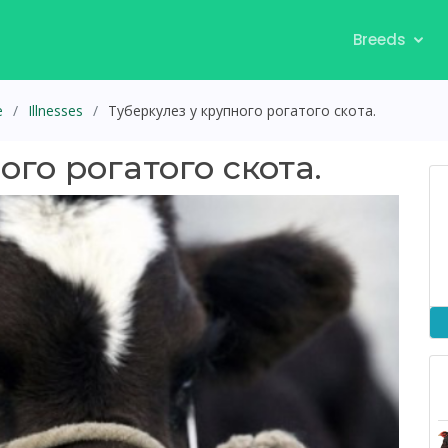
Breeds
e
Illnesses
Туберкулез у крупного рогатого скота.
ого рогатого скота.