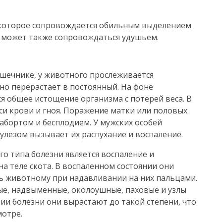
, которое сопровождается обильным выделением
е может также сопровождаться удушьем.
ишечнике, у животного прослеживается
но перерастает в постоянный. На фоне
я общее истощение организма с потерей веса. В
и крови и гноя. Поражение матки или половых
абортом и бесплодием. У мужских особей
лезом вызывает их распухание и воспаление.
 типа болезни является воспаление и
на теле скота. В воспаленном состоянии они
ь животному при надавливании на них пальцами.
ые, надвыменные, околоушные, паховые и узлы
ии болезни они вырастают до такой степени, что
мотре.