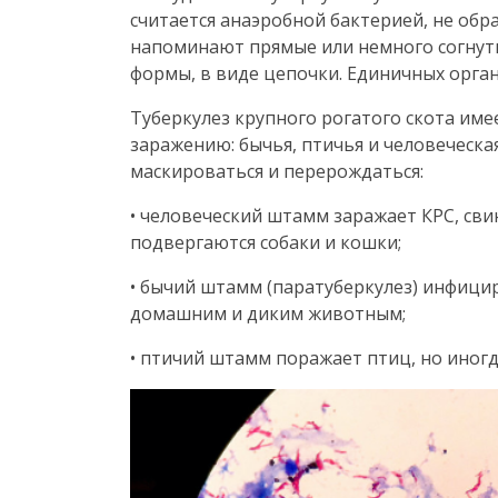
считается анаэробной бактерией, не об
напоминают прямые или немного согнуты
формы, в виде цепочки. Единичных орган
Туберкулез крупного рогатого скота име
заражению: бычья, птичья и человеческ
маскироваться и перерождаться:
• человеческий штамм заражает КРС, св
подвергаются собаки и кошки;
• бычий штамм (паратуберкулез) инфицир
домашним и диким животным;
• птичий штамм поражает птиц, но иногд