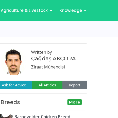
Agriculture & Livestock
Knowledge
Written by
Çağdaş AKÇORA
Ziraat Mühendisi
Ask for Advice
All Articles
Report
Breeds
More
Barnevelder Chicken Breed