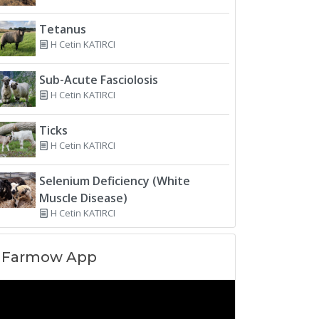
Tetanus
H Cetin KATIRCI
Sub-Acute Fasciolosis
H Cetin KATIRCI
Ticks
H Cetin KATIRCI
Selenium Deficiency (White
Muscle Disease)
H Cetin KATIRCI
Farmow App