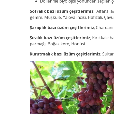
Döllenme biyolojisi yönünden seçilen çe
Sofralık bazı üzüm çeşitlerimiz
; Alfans l
gemre, Müşküle, Yalova incisi, Hafızali, Ça
Şaraplık bazı üzüm çeşitlerimiz
; Chardan
Şıralık bazı üzüm çeşitlerimiz
; Kırıkkale 
parmağı, Boğaz kere, Hönüsi
Kurutmalık bazı üzüm çeşitlerimiz
; Sulta