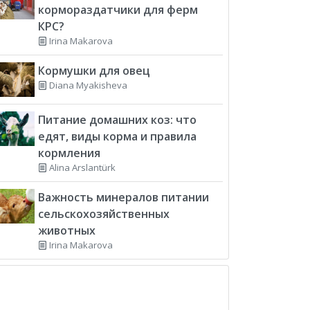
кормораздатчики для ферм
КРС?
Irina Makarova
Кормушки для овец
Diana Myakisheva
Питание домашних коз: что
едят, виды корма и правила
кормления
Alina Arslantürk
Важность минералов питании
сельскохозяйственных
животных
Irina Makarova