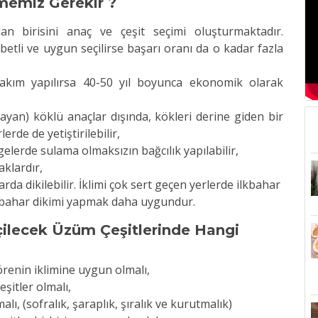
memiz Gerekir ?
n birisini anaç ve çeşit seçimi oluşturmaktadır.
betli ve uygun seçilirse başarı oranı da o kadar fazla
r bakım yapılırsa 40-50 yıl boyunca ekonomik olarak
ayan) köklü anaçlar dışında, kökleri derine giden bir
erde de yetiştirilebilir,
gelerde sulama olmaksızın bağcılık yapılabilir,
aklardır,
da dikilebilir. İklimi çok sert geçen yerlerde ilkbahar
sonbahar dikimi yapmak daha uygundur.
ilecek Üzüm Çeşitlerinde Hangi
yörenin iklimine uygun olmalı,
şitler olmalı,
lı, (sofralık, şaraplık, şıralık ve kurutmalık)