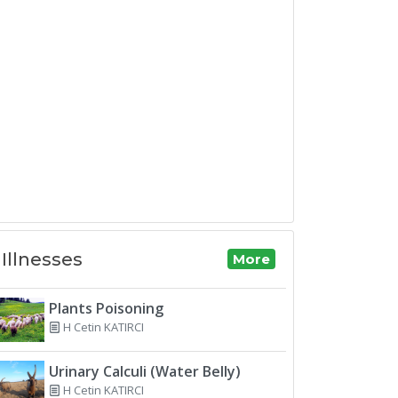
Illnesses
More
Plants Poisoning
H Cetin KATIRCI
Urinary Calculi (Water Belly)
H Cetin KATIRCI