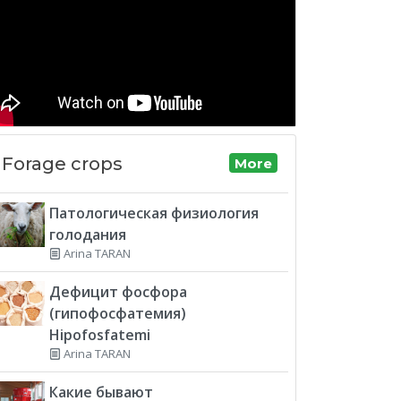
Forage crops
More
Патологическая физиология
голодания
Arina TARAN
Дефицит фосфора
(гипофосфатемия)
Hipofosfatemi
Arina TARAN
Какие бывают