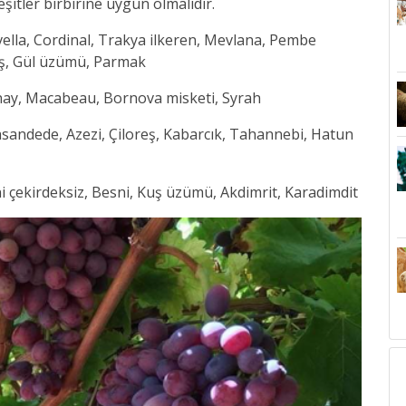
şitler birbirine uygun olmalıdır.
avella, Cordinal, Trakya ilkeren, Mevlana, Pembe
vuş, Gül üzümü, Parmak
nay, Macabeau, Bornova misketi, Syrah
hasandede, Azezi, Çiloreş, Kabarcık, Tahannebi, Hatun
ni çekirdeksiz, Besni, Kuş üzümü, Akdimrit, Karadimdit