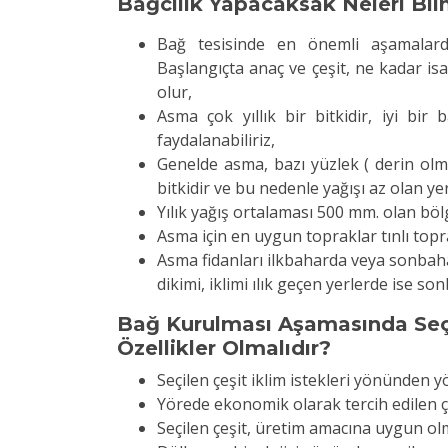
Bağcılık Yapacaksak Neleri Bil
Bağ tesisinde en önemli aşamalarda
Başlangıçta anaç ve çeşit, ne kadar isa
olur,
Asma çok yıllık bir bitkidir, iyi bi
faydalanabiliriz,
Genelde asma, bazı yüzlek ( derin olm
bitkidir ve bu nedenle yağışı az olan yerl
Yılık yağış ortalaması 500 mm. olan böl
Asma için en uygun topraklar tınlı topr
Asma fidanları ilkbaharda veya sonbahar
dikimi, iklimi ılık geçen yerlerde ise 
Bağ Kurulması Aşamasında Seç
Özellikler Olmalıdır?
Seçilen çeşit iklim istekleri yönünden 
Yörede ekonomik olarak tercih edilen çe
Seçilen çeşit, üretim amacına uygun olma