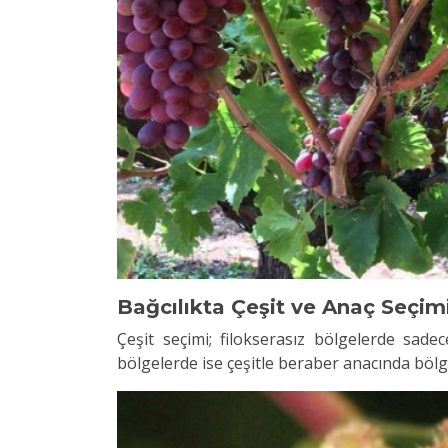
Bağcılıkta Çeşit ve Anaç Seçim
Çeşit seçimi; filokserasız bölgelerde sadec
bölgelerde ise çeşitle beraber anacında bölg