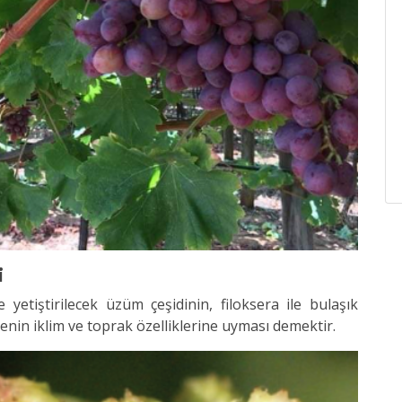
i
e yetiştirilecek üzüm çeşidinin, filoksera ile bulaşık
enin iklim ve toprak özelliklerine uyması demektir.