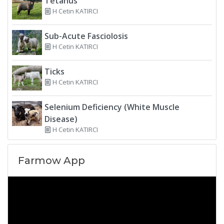
Tetanus
H Cetin KATIRCI
Sub-Acute Fasciolosis
H Cetin KATIRCI
Ticks
H Cetin KATIRCI
Selenium Deficiency (White Muscle
Disease)
H Cetin KATIRCI
Farmow App