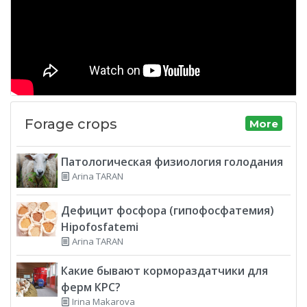
Forage crops
More
Патологическая физиология голодания
Arina TARAN
Дефицит фосфора (гипофосфатемия)
Hipofosfatemi
Arina TARAN
Какие бывают кормораздатчики для
ферм КРС?
Irina Makarova