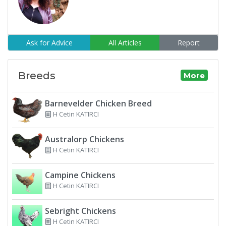
Ask for Advice
All Articles
Report
Breeds
More
Barnevelder Chicken Breed
H Cetin KATIRCI
Australorp Chickens
H Cetin KATIRCI
Campine Chickens
H Cetin KATIRCI
Sebright Chickens
H Cetin KATIRCI