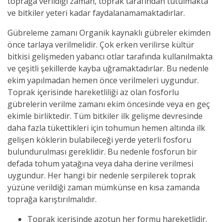
toprağa verildiği zaman, toprak tarafından tutulmakta
ve bitkiler yeteri kadar faydalanamamaktadırlar.
Gübreleme zamanı Organik kaynaklı gübreler ekimden
önce tarlaya verilmelidir. Çok erken verilirse kültür
bitkisi gelişmeden yabancı otlar tarafında kullanılmakta
ve çeşitli şekillerde kayba uğramaktadırlar. Bu nedenle
ekim yapılmadan hemen önce verilmeleri uygundur.
Toprak içerisinde hareketliliği az olan fosforlu
gübrelerin verilme zamanı ekim öncesinde veya en geç
ekimle birliktedir. Tüm bitkiler ilk gelişme devresinde
daha fazla tükettikleri için tohumun hemen altında ilk
gelişen köklerin bulabileceği yerde yeterli fosforu
bulundurulması gereklidir. Bu nedenle fosforun bir
defada tohum yatağına veya daha derine verilmesi
uygundur. Her hangi bir nedenle serpilerek toprak
yüzüne verildiği zaman mümkünse en kısa zamanda
toprağa karıştırılmalıdır.
Toprak içerisinde azotun her formu hareketlidir.