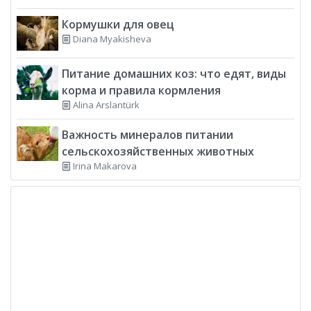
Кормушки для овец
Diana Myakisheva
Питание домашних коз: что едят, виды
корма и правила кормления
Alina Arslantürk
Важность минералов питании
сельскохозяйственных животных
Irina Makarova