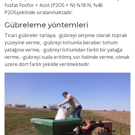
fosfat Fosfor + Azot (P2O5 + N) %18 N, %46
P2O5şeklinde sıralanmaktadır.
Gübreleme yöntemleri
Ticari gübreler tarlaya; -gübreyi serpme olarak toprak
yüzeyine verme, -gübreyi tohumla beraber tohum
yatağına verme, -gübreyi tohumdan farklı bir yatağa
verme, -gübreyi suda eritilmiş sıvı halinde verme, olmak
üzere dört farklı şekilde verilmektedir.