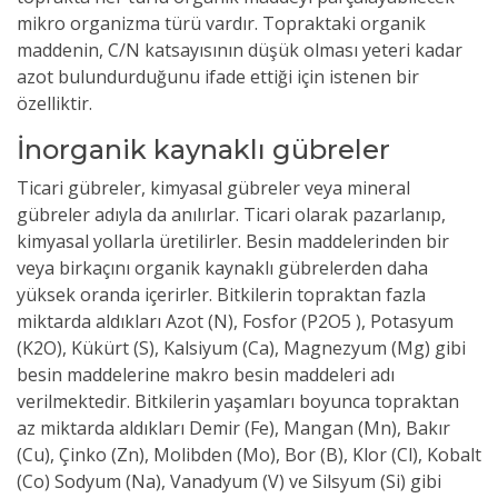
mikro organizma türü vardır. Topraktaki organik
maddenin, C/N katsayısının düşük olması yeteri kadar
azot bulundurduğunu ifade ettiği için istenen bir
özelliktir.
İnorganik kaynaklı gübreler
Ticari gübreler, kimyasal gübreler veya mineral
gübreler adıyla da anılırlar. Ticari olarak pazarlanıp,
kimyasal yollarla üretilirler. Besin maddelerinden bir
veya birkaçını organik kaynaklı gübrelerden daha
yüksek oranda içerirler. Bitkilerin topraktan fazla
miktarda aldıkları Azot (N), Fosfor (P2O5 ), Potasyum
(K2O), Kükürt (S), Kalsiyum (Ca), Magnezyum (Mg) gibi
besin maddelerine makro besin maddeleri adı
verilmektedir. Bitkilerin yaşamları boyunca topraktan
az miktarda aldıkları Demir (Fe), Mangan (Mn), Bakır
(Cu), Çinko (Zn), Molibden (Mo), Bor (B), Klor (Cl), Kobalt
(Co) Sodyum (Na), Vanadyum (V) ve Silsyum (Si) gibi