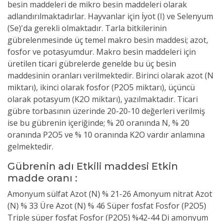
besin maddeleri de mikro besin maddeleri olarak
adlandırılmaktadırlar. Hayvanlar için İyot (I) ve Selenyum
(Se)'da gerekli olmaktadır. Tarla bitkilerinin
gübrelenmesinde üç temel makro besin maddesi; azot,
fosfor ve potasyumdur. Makro besin maddeleri için
üretilen ticari gübrelerde genelde bu üç besin
maddesinin oranları verilmektedir. Birinci olarak azot (N
miktarı), ikinci olarak fosfor (P2O5 miktarı), üçüncü
olarak potasyum (K2O miktarı), yazılmaktadır. Ticari
gübre torbasının üzerinde 20-20-10 değerleri verilmiş
ise bu gübrenin içeriğinde; % 20 oranında N, % 20
oranında P2O5 ve % 10 oranında K2O vardır anlamına
gelmektedir.
Gübrenin adı Etkili maddesi Etkin
madde oranı :
Amonyum sülfat Azot (N) % 21-26 Amonyum nitrat Azot
(N) % 33 Üre Azot (N) % 46 Süper fosfat Fosfor (P2O5)
Triple süper fosfat Fosfor (P2O5) %42-44 Di amonyum