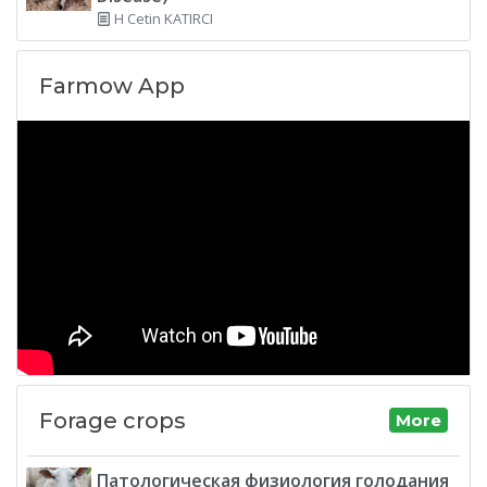
H Cetin KATIRCI
Farmow App
Forage crops
More
Патологическая физиология голодания