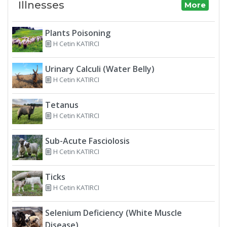
Illnesses
More
Plants Poisoning
H Cetin KATIRCI
Urinary Calculi (Water Belly)
H Cetin KATIRCI
Tetanus
H Cetin KATIRCI
Sub-Acute Fasciolosis
H Cetin KATIRCI
Ticks
H Cetin KATIRCI
Selenium Deficiency (White Muscle
Disease)