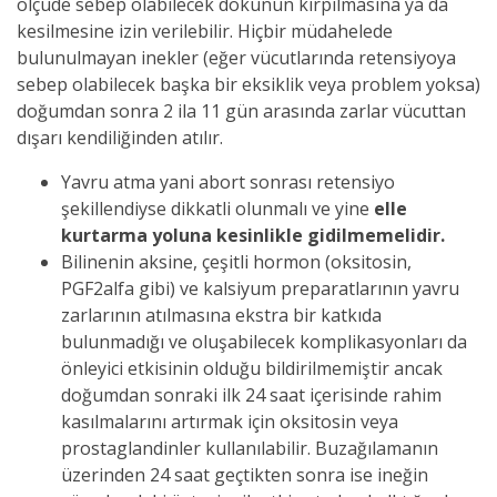
ölçüde sebep olabilecek dokunun kırpılmasına ya da
kesilmesine izin verilebilir. Hiçbir müdahelede
bulunulmayan inekler (eğer vücutlarında retensiyoya
sebep olabilecek başka bir eksiklik veya problem yoksa)
doğumdan sonra 2 ila 11 gün arasında zarlar vücuttan
dışarı kendiliğinden atılır.
Yavru atma yani abort sonrası retensiyo
şekillendiyse dikkatli olunmalı ve yine
elle
kurtarma yoluna kesinlikle gidilmemelidir.
Bilinenin aksine, çeşitli hormon (oksitosin,
PGF2alfa gibi) ve kalsiyum preparatlarının yavru
zarlarının atılmasına ekstra bir katkıda
bulunmadığı ve oluşabilecek komplikasyonları da
önleyici etkisinin olduğu bildirilmemiştir ancak
doğumdan sonraki ilk 24 saat içerisinde rahim
kasılmalarını artırmak için oksitosin veya
prostaglandinler kullanılabilir. Buzağılamanın
üzerinden 24 saat geçtikten sonra ise ineğin