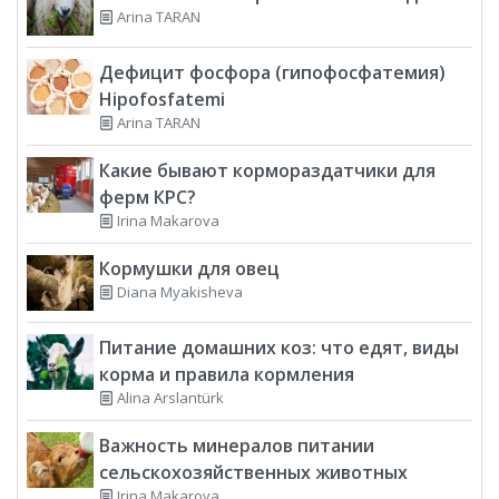
Arina TARAN
Дефицит фосфора (гипофосфатемия)
Hipofosfatemi
Arina TARAN
Какие бывают кормораздатчики для
ферм КРС?
Irina Makarova
Кормушки для овец
Diana Myakisheva
Питание домашних коз: что едят, виды
корма и правила кормления
Alina Arslantürk
Важность минералов питании
сельскохозяйственных животных
Irina Makarova