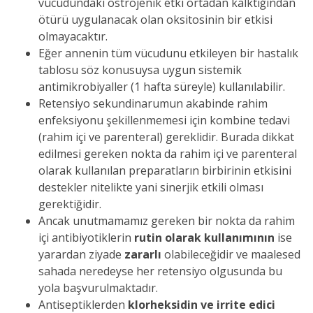
vücudundaki östrojenik etki ortadan kalktığından
ötürü uygulanacak olan oksitosinin bir etkisi
olmayacaktır.
Eğer annenin tüm vücudunu etkileyen bir hastalık
tablosu söz konusuysa uygun sistemik
antimikrobiyaller (1 hafta süreyle) kullanılabilir.
Retensiyo sekundinarumun akabinde rahim
enfeksiyonu şekillenmemesi için kombine tedavi
(rahim içi ve parenteral) gereklidir. Burada dikkat
edilmesi gereken nokta da rahim içi ve parenteral
olarak kullanılan preparatların birbirinin etkisini
destekler nitelikte yani sinerjik etkili olması
gerektiğidir.
Ancak unutmamamız gereken bir nokta da rahim
içi antibiyotiklerin
rutin olarak kullanımının
ise
yarardan ziyade
zararlı
olabileceğidir ve maalesed
sahada neredeyse her retensiyo olgusunda bu
yola başvurulmaktadır.
Antiseptiklerden
klorheksidin ve irrite edici