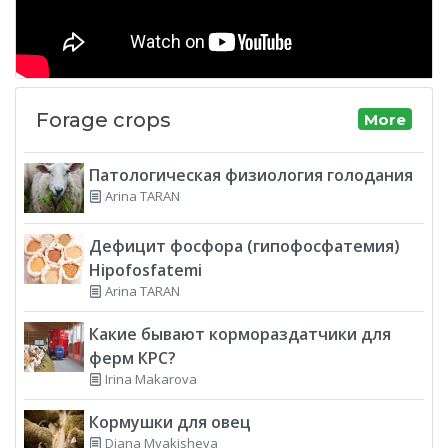
Forage crops
More
Патологическая физиология голодания
Arina TARAN
Дефицит фосфора (гипофосфатемия)
Hipofosfatemi
Arina TARAN
Какие бывают кормораздатчики для
ферм КРС?
Irina Makarova
Кормушки для овец
Diana Myakisheva