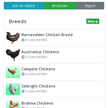
Ask for Advice
All Articles
Report
Breeds
More
Barnevelder Chicken Breed
H Cetin KATIRCI
Australorp Chickens
H Cetin KATIRCI
Campine Chickens
H Cetin KATIRCI
Sebright Chickens
H Cetin KATIRCI
Brahma Chickens