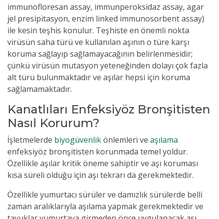
immunofloresan assay, immunperoksidaz assay, agar
jel presipitasyon, enzim linked immunosorbent assay)
ile kesin teşhis konulur. Teşhiste en önemli nokta
virüsün saha türü ve kullanılan aşının o türe karşı
koruma sağlayıp sağlamayacağının belirlenmesidir;
çünkü
virüsün
mutasyon yeteneğinden dolayı çok fazla
alt türü bulunmaktadır ve aşılar hepsi için koruma
sağlamamaktadır.
Kanatlıları Enfeksiyöz Bronşitisten
Nasıl Korurum?
İşletmelerde
biyogüvenlik
önlemleri ve
aşılama
enfeksiyöz bronşitisten korunmada temel yoldur.
Özellikle aşılar kritik öneme sahiptir ve aşı koruması
kısa süreli olduğu için aşı tekrarı da gerekmektedir.
Özellikle yumurtacı sürüler ve damızlık sürülerde belli
zaman aralıklarıyla aşılama yapmak gerekmektedir ve
tavuklar yumurtaya girmeden önce uygulanacak aşı