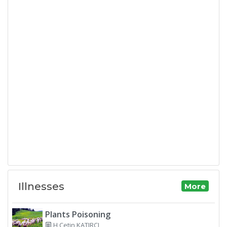
Illnesses
More
Plants Poisoning
H Cetin KATIRCI