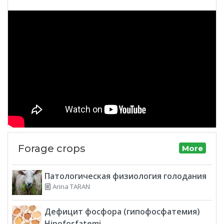
Forage crops
More
Патологическая физиология голодания
Arina TARAN
Дефицит фосфора (гипофосфатемия)
Hipofosfatemi