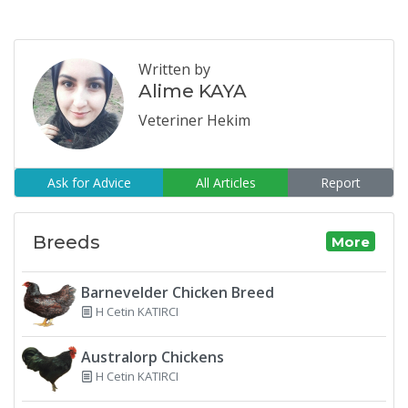
Written by
Alime KAYA
Veteriner Hekim
Ask for Advice
All Articles
Report
Breeds
More
Barnevelder Chicken Breed
H Cetin KATIRCI
Australorp Chickens
H Cetin KATIRCI