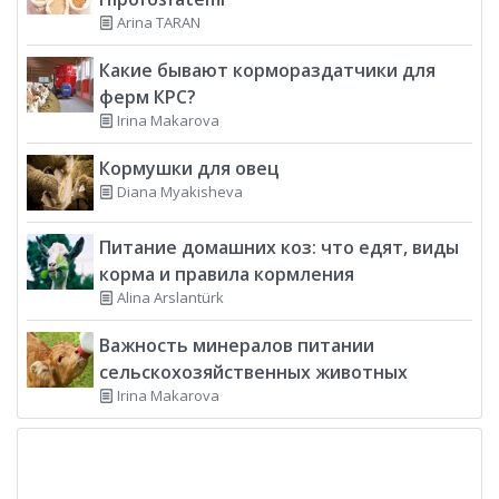
Arina TARAN
Какие бывают кормораздатчики для
ферм КРС?
Irina Makarova
Кормушки для овец
Diana Myakisheva
Питание домашних коз: что едят, виды
корма и правила кормления
Alina Arslantürk
Важность минералов питании
сельскохозяйственных животных
Irina Makarova