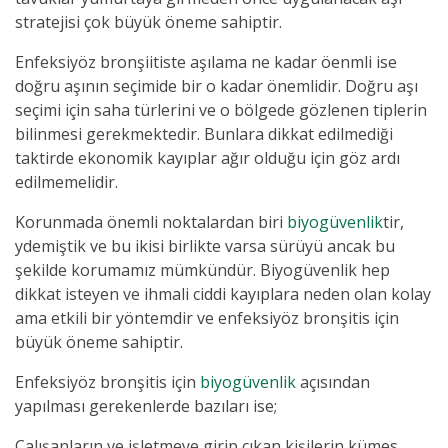
stratejisi çok büyük öneme sahiptir.
Enfeksiyöz bronşiitiste aşılama ne kadar öenmli ise
doğru aşının seçimide bir o kadar önemlidir. Doğru aşı
seçimi için saha türlerini ve o bölgede gözlenen tiplerin
bilinmesi gerekmektedir. Bunlara
dikkat
edilmediği
taktirde ekonomik kayıplar ağır olduğu için göz ardı
edilmemelidir.
Korunmada önemli noktalardan biri
biyogüvenlik
tir,
ydemiştik ve bu ikisi birlikte varsa sürüyü ancak bu
şekilde korumamız mümkündür. Biyogüvenlik hep
dikkat isteyen ve ihmali ciddi kayıplara neden olan kolay
ama etkili bir yöntemdir ve enfeksiyöz bronşitis için
büyük öneme sahiptir.
Enfeksiyöz bronşitis için
biyogüvenlik
açısından
yapılması gerekenlerde bazıları ise;
Çalışanların ve işletmeye girip çıkan kişilerin kümes