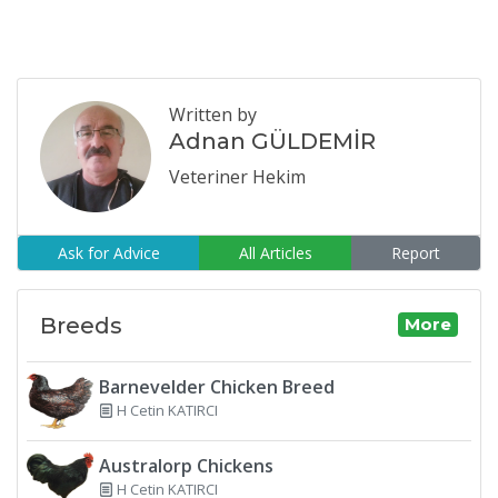
Written by
Adnan GÜLDEMİR
Veteriner Hekim
Ask for Advice
All Articles
Report
Breeds
More
Barnevelder Chicken Breed
H Cetin KATIRCI
Australorp Chickens
H Cetin KATIRCI