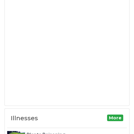
Illnesses
More