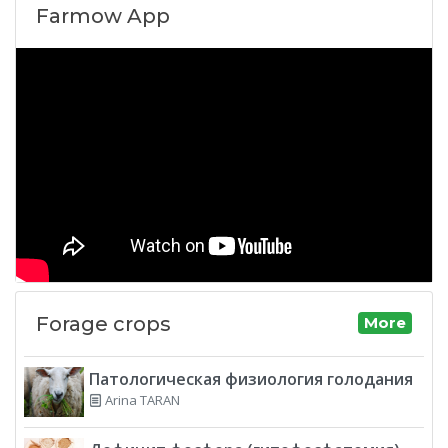
Farmow App
Forage crops
More
Патологическая физиология голодания
Arina TARAN