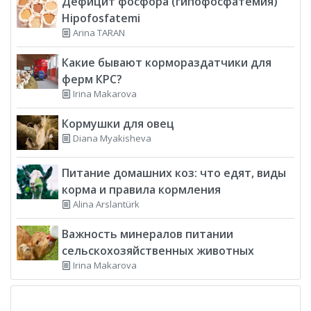
Дефицит фосфора (гипофосфатемия)
Hipofosfatemi
Arina TARAN
Какие бывают кормораздатчики для
ферм КРС?
Irina Makarova
Кормушки для овец
Diana Myakisheva
Питание домашних коз: что едят, виды
корма и правила кормления
Alina Arslantürk
Важность минералов питании
сельскохозяйственных животных
Irina Makarova