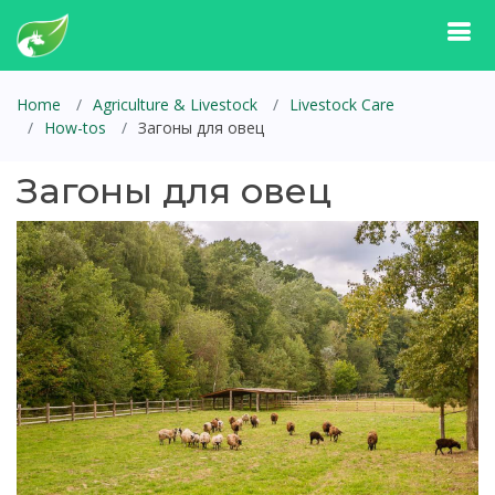
Home
Agriculture & Livestock
Livestock Care
How-tos
Загоны для овец
Загоны для овец