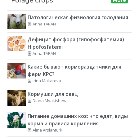
Forage crops
More
Патологическая физиология голодания
Arina TARAN
Дефицит фосфора (гипофосфатемия)
Hipofosfatemi
Arina TARAN
Какие бывают кормораздатчики для
ферм КРС?
Irina Makarova
Кормушки для овец
Diana Myakisheva
Питание домашних коз: что едят, виды
корма и правила кормления
Alina Arslantürk