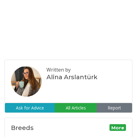
Written by
Alina Arslantürk
Ask for Advice
All Articles
Report
Breeds
More