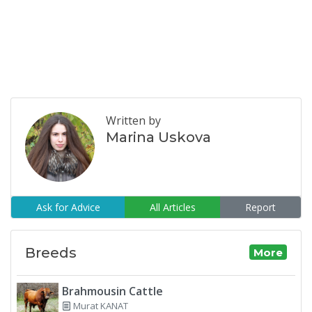
Written by
Marina Uskova
Ask for Advice
All Articles
Report
Breeds
More
Brahmousin Cattle
Murat KANAT