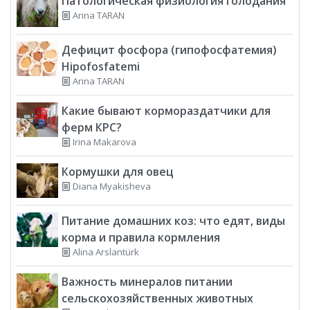
Патологическая физиология голодания
Arina TARAN
Дефицит фосфора (гипофосфатемия)
Hipofosfatemi
Arina TARAN
Какие бывают кормораздатчики для
ферм КРС?
Irina Makarova
Кормушки для овец
Diana Myakisheva
Питание домашних коз: что едят, виды
корма и правила кормления
Alina Arslantürk
Важность минералов питании
сельскохозяйственных животных