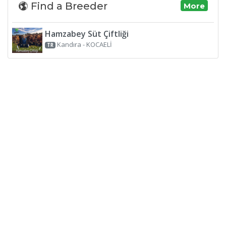
Find a Breeder
More
Hamzabey Süt Çiftliği
Kandıra - KOCAELİ
TR