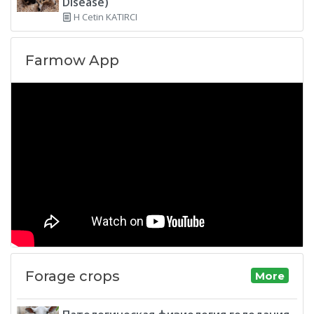
Disease)
H Cetin KATIRCI
Farmow App
Forage crops
More