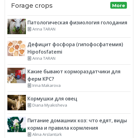
Forage crops
More
Патологическая физиология голодания
Arina TARAN
Дефицит фосфора (гипофосфатемия)
Hipofosfatemi
Arina TARAN
Какие бывают кормораздатчики для
ферм КРС?
Irina Makarova
Кормушки для овец
Diana Myakisheva
Питание домашних коз: что едят, виды
корма и правила кормления
Alina Arslantürk