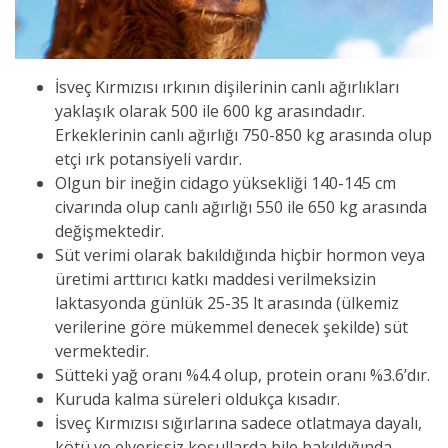
İsveç Kırmızısı ırkının dişilerinin canlı ağırlıkları
yaklaşık olarak 500 ile 600 kg arasındadır.
Erkeklerinin canlı ağırlığı 750-850 kg arasında olup
etçi ırk potansiyeli vardır.
Olgun bir ineğin cidago yüksekliği 140-145 cm
civarında olup canlı ağırlığı 550 ile 650 kg arasında
değişmektedir.
Süt verimi olarak bakıldığında hiçbir hormon veya
üretimi arttırıcı katkı maddesi verilmeksizin
laktasyonda günlük 25-35 lt arasında (ülkemiz
verilerine göre mükemmel denecek şekilde) süt
vermektedir.
Sütteki yağ oranı %4.4 olup, protein oranı %3.6’dır.
Kuruda kalma süreleri oldukça kısadır.
İsveç Kırmızısı sığırlarına sadece otlatmaya dayalı,
kötü ve elverişsiz koşullarda bile bakıldığında