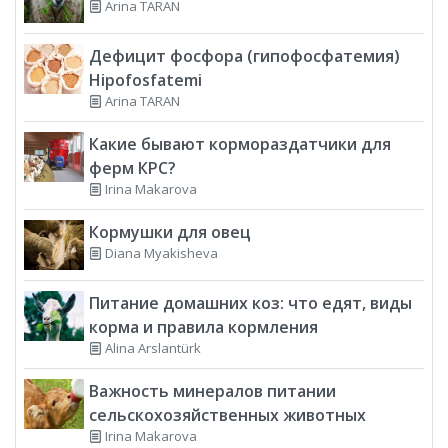
Arina TARAN
Дефицит фосфора (гипофосфатемия)
Hipofosfatemi
Arina TARAN
Какие бывают кормораздатчики для
ферм КРС?
Irina Makarova
Кормушки для овец
Diana Myakisheva
Питание домашних коз: что едят, виды
корма и правила кормления
Alina Arslantürk
Важность минералов питании
сельскохозяйственных животных
Irina Makarova