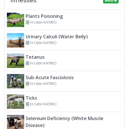
Illnesses
More
Plants Poisoning
H Cetin KATIRCI
Urinary Calculi (Water Belly)
H Cetin KATIRCI
Tetanus
H Cetin KATIRCI
Sub-Acute Fasciolosis
H Cetin KATIRCI
Ticks
H Cetin KATIRCI
Selenium Deficiency (White Muscle
Disease)