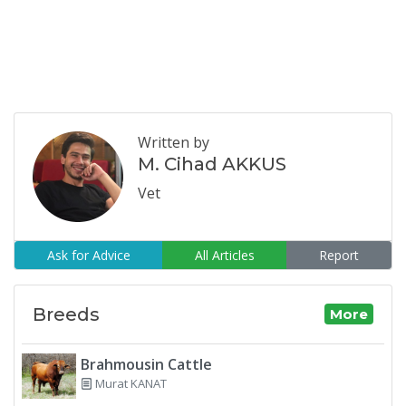
Written by
M. Cihad AKKUS
Vet
Ask for Advice
All Articles
Report
Breeds
More
Brahmousin Cattle
Murat KANAT