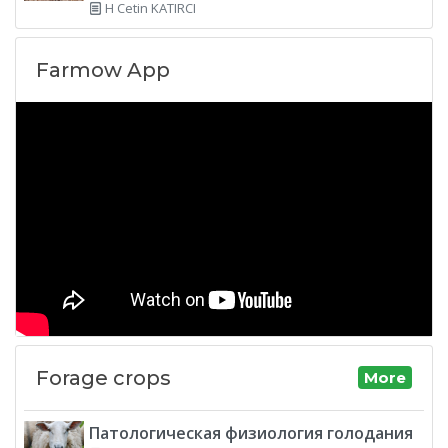
H Cetin KATIRCI
Farmow App
Forage crops
More
Патологическая физиология голодания