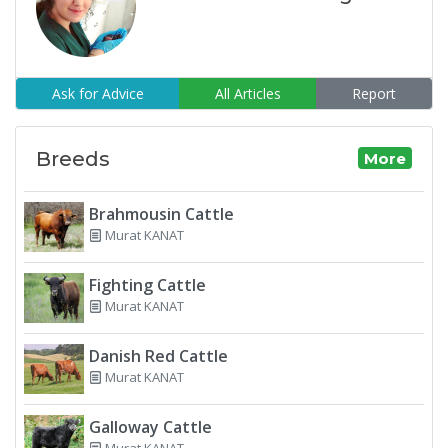
Ask for Advice
All Articles
Report
Breeds
More
Brahmousin Cattle
Murat KANAT
Fighting Cattle
Murat KANAT
Danish Red Cattle
Murat KANAT
Galloway Cattle
Murat KANAT