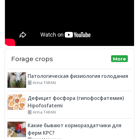
Forage crops
More
Патологическая физиология голодания
Arina TARAN
Дефицит фосфора (гипофосфатемия)
Hipofosfatemi
Arina TARAN
Какие бывают кормораздатчики для
ферм КРС?