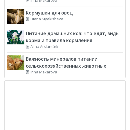
Irina Makarova
Кормушки для овец
Diana Myakisheva
Питание домашних коз: что едят, виды
корма и правила кормления
Alina Arslantürk
Важность минералов питании
сельскохозяйственных животных
Irina Makarova