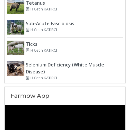
Tetanus
H Cetin KATIRCI
Sub-Acute Fasciolosis
H Cetin KATIRCI
Ticks
H Cetin KATIRCI
Selenium Deficiency (White Muscle
Disease)
H Cetin KATIRCI
Farmow App