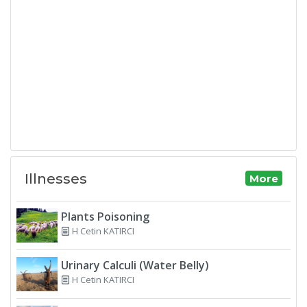
Illnesses
More
Plants Poisoning
H Cetin KATIRCI
Urinary Calculi (Water Belly)
H Cetin KATIRCI