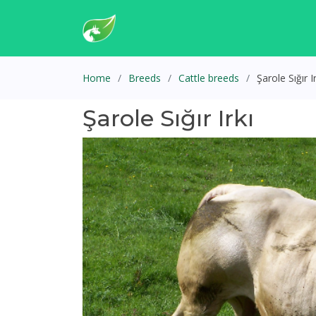
Home
Breeds
Cattle breeds
Şarole Sığır Ir
Şarole Sığır Irkı