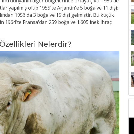
ırkı dünyanın diğer bölgelerinde ortaya çıktı. 1950'de
tlar yapılmış olup 1955'te Arjantin'e 5 boğa ve 11 dişi;
dından 1956'da 3 boğa ve 15 dişi gelmiştir. Bu küçük
in 1964'te Fransa'dan 259 boğa ve 1.605 inek ihraç
 Özellikleri Nelerdir?