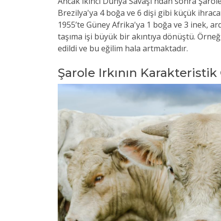
Ancak İkinci Dünya Savaşı'ndan sonra Şarole 
Brezilya'ya 4 boğa ve 6 dişi gibi küçük ihraca
1955’te Güney Afrika'ya 1 boğa ve 3 inek, ar
taşıma işi büyük bir akıntıya dönüştü. Örneğ
edildi ve bu eğilim hala artmaktadır.
Şarole Irkının Karakteristik