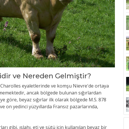
idir ve Nereden Gelmiştir?
ız Charolles eyaletlerinde ve komşu Nievre'de ortaya
linmemektedir, ancak bölgede bulunan sığırlardan
ye göre, beyaz sığırlar ilk olarak bölgede M.S. 878
ı ve on yedinci yüzyıllarda Fransız pazarlarında,
rı gibi, ıslahı, eti ve sütü için kullanılan beyaz bir