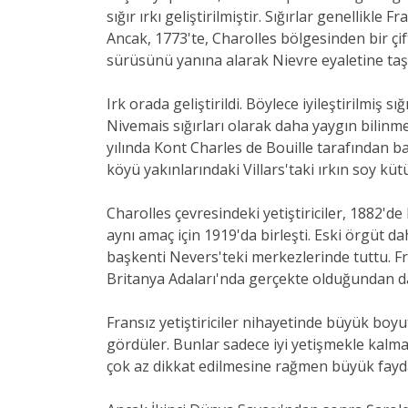
sığır ırkı geliştirilmiştir. Sığırlar genellikle 
Ancak, 1773'te, Charolles bölgesinden bir çift
sürüsünü yanına alarak Nievre eyaletine taşı
Irk orada geliştirildi. Böylece iyileştirilmiş s
Nivemais sığırları olarak daha yaygın bilinme
yılında Kont Charles de Bouille tarafından baş
köyü yakınlarındaki Villars'taki ırkın soy k
Charolles çevresindeki yetiştiriciler, 1882'de 
aynı amaç için 1919'da birleşti. Eski örgüt d
başkenti Nevers'teki merkezlerinde tuttu. Fran
Britanya Adaları'nda gerçekte olduğundan dah
Fransız yetiştiriciler nihayetinde büyük boyu
gördüler. Bunlar sadece iyi yetişmekle kalmay
çok az dikkat edilmesine rağmen büyük fayd