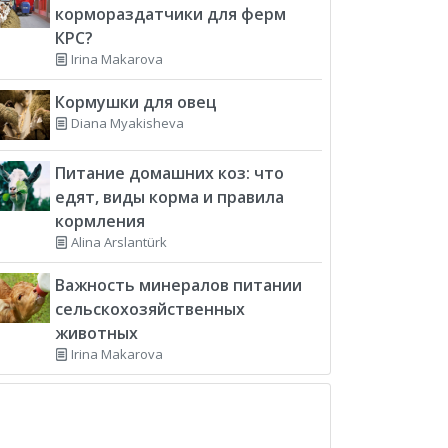
кормораздатчики для ферм
КРС?
Irina Makarova
Кормушки для овец
Diana Myakisheva
Питание домашних коз: что
едят, виды корма и правила
кормления
Alina Arslantürk
Важность минералов питании
сельскохозяйственных
животных
Irina Makarova