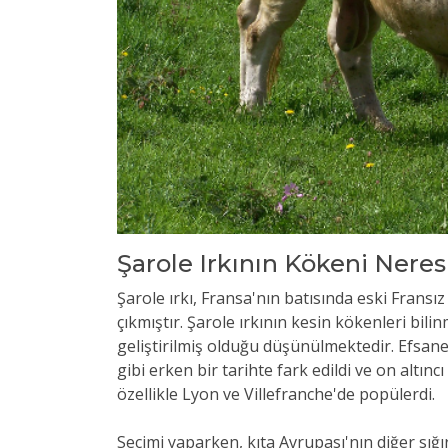
Şarole Irkının Kökeni Neres
Şarole ırkı, Fransa'nın batısında eski Frans
çıkmıştır. Şarole ırkının kesin kökenleri bi
geliştirilmiş olduğu düşünülmektedir. Efsane
gibi erken bir tarihte fark edildi ve on altınc
özellikle Lyon ve Villefranche'de popülerdi.
Seçimi yaparken, kıta Avrupası'nın diğer sığırla