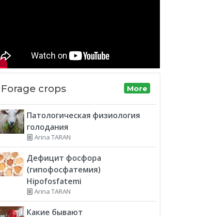
Forage crops
More
Патологическая физиология
голодания
Arina TARAN
Дефицит фосфора
(гипофосфатемия)
Hipofosfatemi
Arina TARAN
Какие бывают