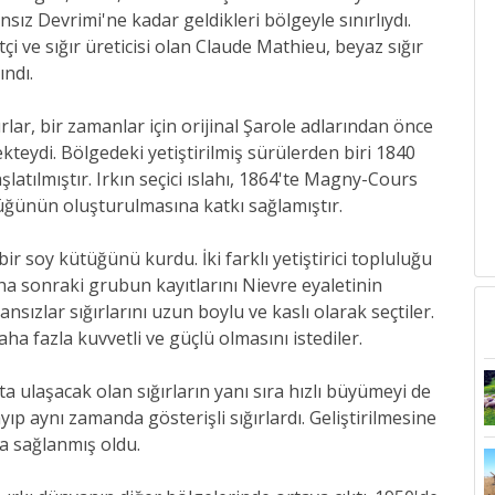
Fransız Devrimi'ne kadar geldikleri bölgeyle sınırlıydı.
çi ve sığır üreticisi olan Claude Mathieu, beyaz sığır
ndı.
ığırlar, bir zamanlar için orijinal Şarole adlarından önce
kteydi. Bölgedeki yetiştirilmiş sürülerden biri 1840
latılmıştır. Irkın seçici ıslahı, 1864'te Magny-Cours
ütüğünün oluşturulmasına katkı sağlamıştır.
bir soy kütüğünü kurdu. İki farklı yetiştirici topluluğu
aha sonraki grubun kayıtlarını Nievre eyaletinin
sızlar sığırlarını uzun boylu ve kaslı olarak seçtiler.
a fazla kuvvetli ve güçlü olmasını istediler.
ta ulaşacak olan sığırların yanı sıra hızlı büyümeyi de
ıp aynı zamanda gösterişli sığırlardı. Geliştirilmesine
a sağlanmış oldu.