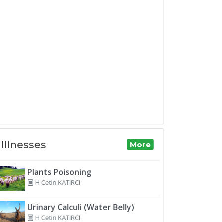
Illnesses
More
Plants Poisoning
H Cetin KATIRCI
Urinary Calculi (Water Belly)
H Cetin KATIRCI