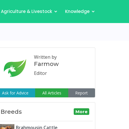
Agriculture & Livestock
Knowledge
Written by
Farmow
Editor
Ask for Advice
All Articles
Report
Breeds
More
Brahmousin Cattle