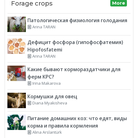
Forage crops
More
Патологическая физиология голодания
Arina TARAN
Дефицит фосфора (гипофосфатемия)
Hipofosfatemi
Arina TARAN
Какие бывают кормораздатчики для
ферм КРС?
Irina Makarova
Кормушки для овец
Diana Myakisheva
Питание домашних коз: что едят, виды
корма и правила кормления
Alina Arslantürk