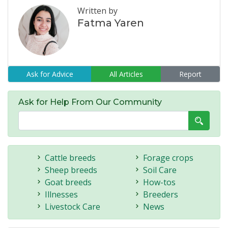
Written by
Fatma Yaren
Ask for Advice
All Articles
Report
Ask for Help From Our Community
Cattle breeds
Forage crops
Sheep breeds
Soil Care
Goat breeds
How-tos
Illnesses
Breeders
Livestock Care
News