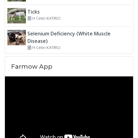
Ticks
H Cetin KATIRCI
Selenium Deficiency (White Muscle
Disease)
H Cetin KATIRCI
Farmow App