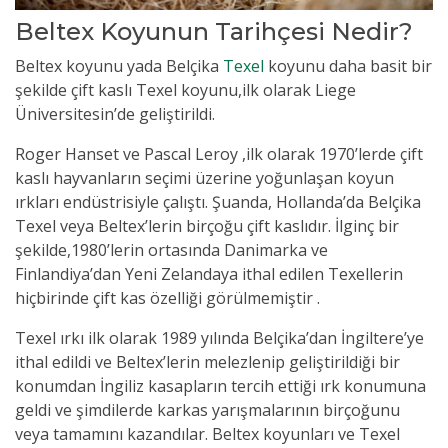
Beltex Koyunun Tarihçesi Nedir?
Beltex koyunu yada Belçika
Texel
koyunu daha basit bir
şekilde çift kaslı Texel koyunu,ilk olarak Liege
Üniversitesin’de geliştirildi.
Roger Hanset ve Pascal Leroy ,ilk olarak 1970’lerde çift
kaslı hayvanların seçimi üzerine yoğunlaşan koyun
ırkları endüstrisiyle çalıştı. Şuanda, Hollanda’da Belçika
Texel veya Beltex’lerin birçoğu çift kaslıdır. İlginç bir
şekilde,1980’lerin ortasında Danimarka ve
Finlandiya’dan Yeni Zelandaya ithal edilen Texellerin
hiçbirinde çift kas özelliği görülmemiştir .
Texel ırkı ilk olarak 1989 yılında Belçika’dan İngiltere’ye
ithal edildi ve Beltex’lerin melezlenip geliştirildiği bir
konumdan İngiliz kasapların tercih ettiği ırk konumuna
geldi ve şimdilerde karkas yarışmalarının birçoğunu
veya tamamını kazandılar. Beltex koyunları ve Texel