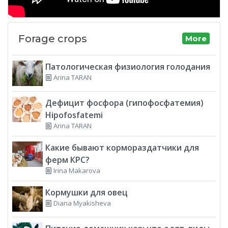
Forage crops
More
Патологическая физиология голодания
Arina TARAN
Дефицит фосфора (гипофосфатемия)
Hipofosfatemi
Arina TARAN
Какие бывают кормораздатчики для
ферм КРС?
Irina Makarova
Кормушки для овец
Diana Myakisheva