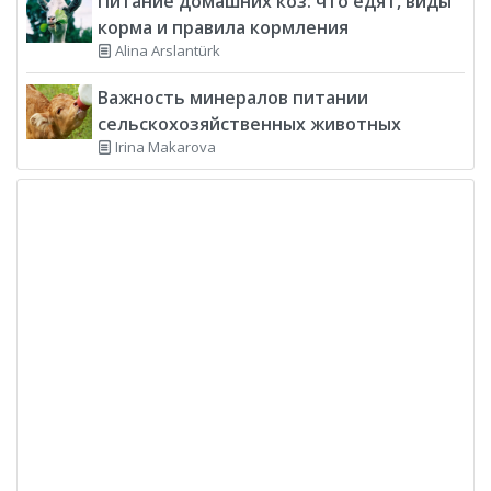
Питание домашних коз: что едят, виды
корма и правила кормления
Alina Arslantürk
Важность минералов питании
сельскохозяйственных животных
Irina Makarova