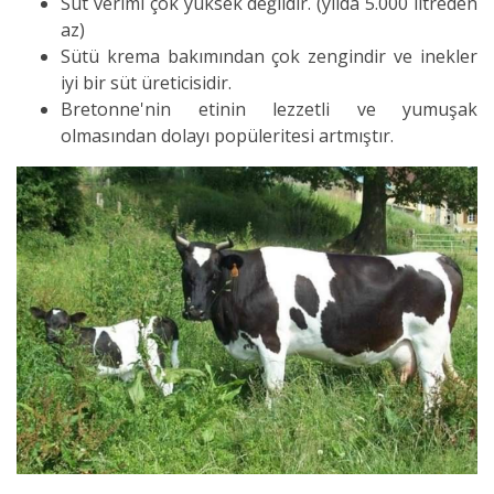
Süt verimi çok yüksek değildir. (yılda 5.000 litreden
az)
Sütü krema bakımından çok zengindir ve inekler
iyi bir süt üreticisidir.
Bretonne'nin etinin lezzetli ve yumuşak
olmasından dolayı popüleritesi artmıştır.