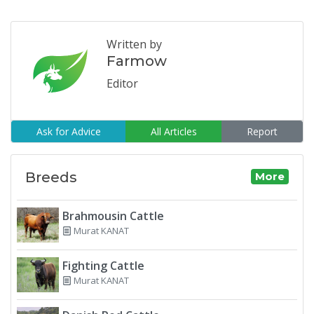
Written by
Farmow
Editor
Ask for Advice
All Articles
Report
Breeds
More
Brahmousin Cattle
Murat KANAT
Fighting Cattle
Murat KANAT