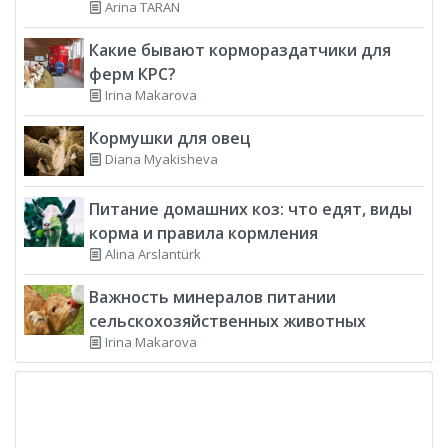
Arina TARAN
Какие бывают кормораздатчики для
ферм КРС?
Irina Makarova
Кормушки для овец
Diana Myakisheva
Питание домашних коз: что едят, виды
корма и правила кормления
Alina Arslantürk
Важность минералов питании
сельскохозяйственных животных
Irina Makarova