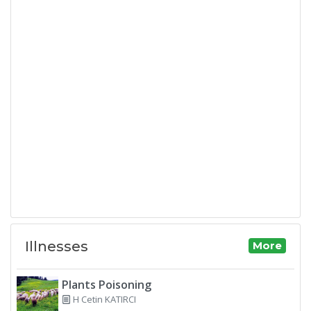
Illnesses
More
Plants Poisoning
H Cetin KATIRCI