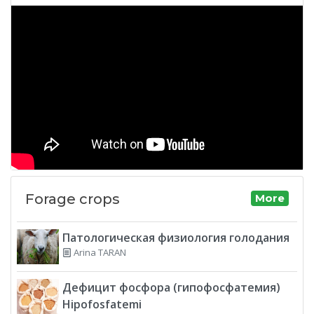
Forage crops
More
Патологическая физиология голодания
Arina TARAN
Дефицит фосфора (гипофосфатемия)
Hipofosfatemi