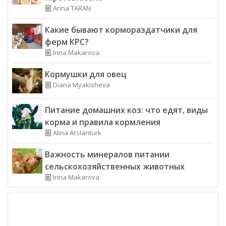
Arina TARAN
Какие бывают кормораздатчики для
ферм КРС?
Irina Makarova
Кормушки для овец
Diana Myakisheva
Питание домашних коз: что едят, виды
корма и правила кормления
Alina Arslantürk
Важность минералов питании
сельскохозяйственных животных
Irina Makarova