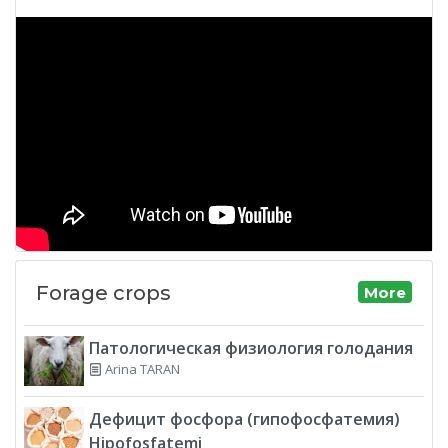
Forage crops
More
Патологическая физиология голодания
Arina TARAN
Дефицит фосфора (гипофосфатемия)
Hipofosfatemi