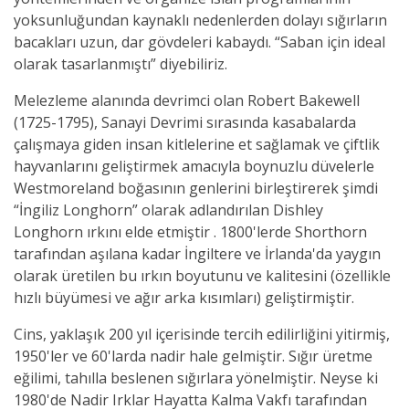
yoksunluğundan kaynaklı nedenlerden dolayı sığırların
bacakları uzun, dar gövdeleri kabaydı. “Saban için ideal
olarak tasarlanmıştı” diyebiliriz.
Melezleme alanında devrimci olan Robert Bakewell
(1725-1795), Sanayi Devrimi sırasında kasabalarda
çalışmaya giden insan kitlelerine et sağlamak ve çiftlik
hayvanlarını geliştirmek amacıyla boynuzlu düvelerle
Westmoreland boğasının genlerini birleştirerek şimdi
“İngiliz Longhorn” olarak adlandırılan Dishley
Longhorn ırkını elde etmiştir . 1800'lerde Shorthorn
tarafından aşılana kadar İngiltere ve İrlanda'da yaygın
olarak üretilen bu ırkın boyutunu ve kalitesini (özellikle
hızlı büyümesi ve ağır arka kısımları) geliştirmiştir.
Cins, yaklaşık 200 yıl içerisinde tercih edilirliğini yitirmiş,
1950'ler ve 60'larda nadir hale gelmiştir. Sığır üretme
eğilimi, tahılla beslenen sığırlara yönelmiştir. Neyse ki
1980'de Nadir Irklar Hayatta Kalma Vakfı tarafından