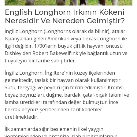
English Longhorn Irkının Kökeni
Neresidir Ve Nereden Gelmiştir?
İngiliz Longhorn (Longhorns olarak da bilinir), ataları
İspanya'dan gelen Amerikan veya Texas Longhorn ile
ilgili değildir. 1700'lerin büyük çiftlik hayvanı öncüsü
Dishley'den Robert Bakewell'inkiyle bağlantılı uzun ve
büyüleyici bir tarihe sahiptirler.
İngiliz Longhorn, İngiltere'nin kuzey ilçelerinden
gelmektedir, taslak bir hayvan olarak kullanılmıştır.
Sütü, tereyağı ve peyniri için tercih edilmiştir. Kremsi
beyaz boynuzları, düğme, bardak, çatal-bıçak takımı ve
lamba üreticileri tarafından değer bulmuştur. İnce
berrak boynuz şeritlerinden zarif kadehler
üretilmektedir.
İlk zamanlarda sığır beslemenin ilkel yaygın
yöntemlerinden ve organize ıslah programlarının