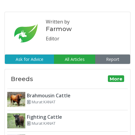
Written by
Farmow
Editor
Ask for Advice
All Articles
Report
Breeds
More
Brahmousin Cattle
Murat KANAT
Fighting Cattle
Murat KANAT