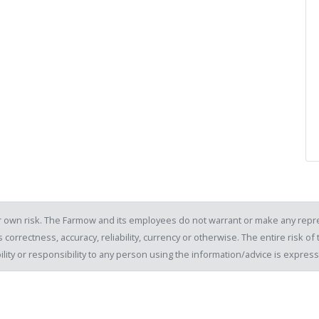
our own risk. The Farmow and its employees do not warrant or make any repre
 correctness, accuracy, reliability, currency or otherwise. The entire risk 
ility or responsibility to any person using the information/advice is expre