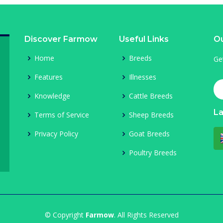
Discover Farmow
Useful Links
Ou
Home
Breeds
Ge
Features
Illnesses
Knowledge
Cattle Breeds
L
Terms of Service
Sheep Breeds
Privacy Policy
Goat Breeds
Poultry Breeds
© Copyright
Farmow
. All Rights Reserved