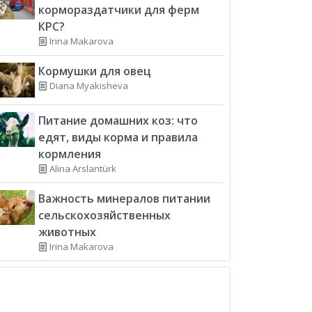
кормораздатчики для ферм
КРС?
Irina Makarova
Кормушки для овец
Diana Myakisheva
Питание домашних коз: что
едят, виды корма и правила
кормления
Alina Arslantürk
Важность минералов питании
сельскохозяйственных
животных
Irina Makarova