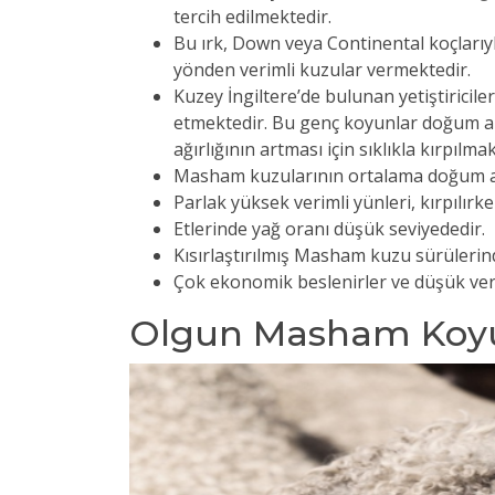
tercih edilmektedir.
Bu ırk, Down veya Continental koçlarıyl
yönden verimli kuzular vermektedir.
Kuzey İngiltere’de bulunan yetiştiricil
etmektedir. Bu genç koyunlar doğum 
ağırlığının artması için sıklıkla kırpılmak
Masham kuzularının ortalama doğum ağırl
Parlak yüksek verimli yünleri, kırpılırke
Etlerinde yağ oranı düşük seviyededir.
Kısırlaştırılmış Masham kuzu sürülerinde
Çok ekonomik beslenirler ve düşük veriml
Olgun Masham Koyun