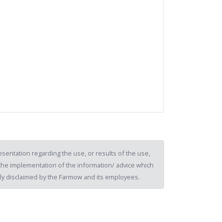
sentation regarding the use, or results of the use,
of the implementation of the information/ advice which
ssly disclaimed by the Farmow and its employees.