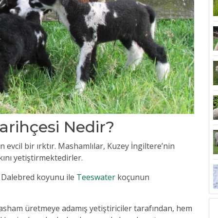
ihçesi Nedir?
vcil bir ırktır. Mashamlılar, Kuzey İngiltere’nin
kını yetiştirmektedirler.
n Dalebred koyunu ile
Teeswater
koçunun
sham üretmeye adamış yetiştiriciler tarafından,
hem