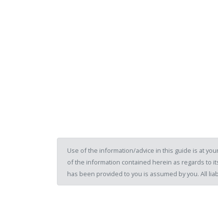
Use of the information/advice in this guide is at y
of the information contained herein as regards to its
has been provided to you is assumed by you. All liab