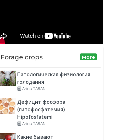
Forage crops
More
Патологическая физиология
голодания
Arina TARAN
Дефицит фосфора
(гипофосфатемия)
Hipofosfatemi
Arina TARAN
Какие бывают