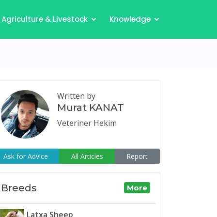
Agriculture & Livestock
Knowledge
Written by
Murat KANAT
Veteriner Hekim
Ask for Advice
All Articles
Report
Breeds
More
Latxa Sheep