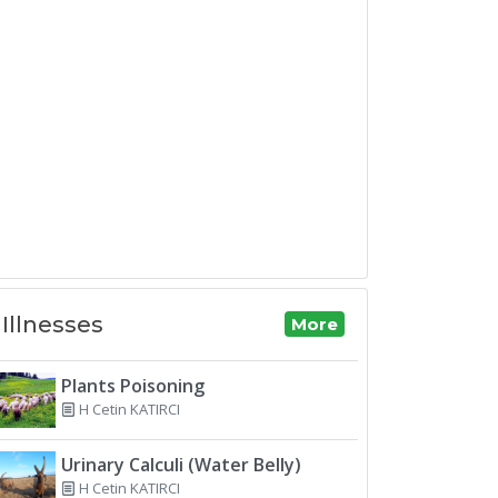
Illnesses
More
Plants Poisoning
H Cetin KATIRCI
Urinary Calculi (Water Belly)
H Cetin KATIRCI