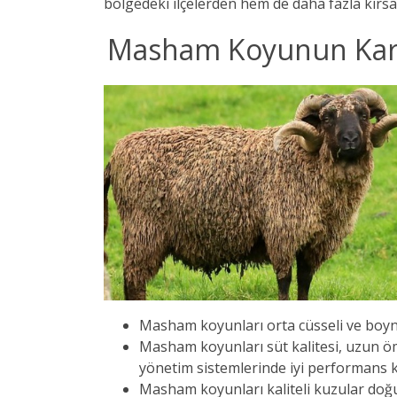
bölgedeki ilçelerden hem
de daha fazla kırs
Masham Koyunun Karakt
Masham koyunları orta cüsseli ve boy
Masham koyunları süt kalitesi, uzun öm
yönetim sistemlerinde iyi performans kab
Masham koyunları kaliteli kuzular doğur