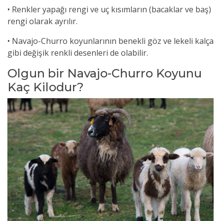
• Renkler yapağı rengi ve uç kısımların (bacaklar ve baş)
rengi olarak ayrılır.
• Navajo-Churro koyunlarının benekli göz ve lekeli kalça
gibi değişik renkli desenleri de olabilir.
Olgun bir Navajo-Churro Koyunu
Kaç Kilodur?