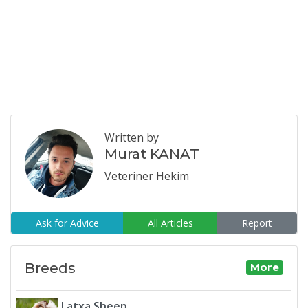
Written by
Murat KANAT
Veteriner Hekim
Ask for Advice
All Articles
Report
Breeds
More
Latxa Sheep