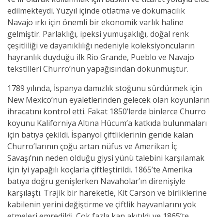
edilmekteydi. Yüzyıl içinde otlatma ve dokumacılık
Navajo ırkı için önemli bir ekonomik varlık haline
gelmiştir. Parlaklığı, ipeksi yumuşaklığı, doğal renk
çeşitliliği ve dayanıklılığı nedeniyle koleksiyoncuların
hayranlık duyduğu ilk Rio Grande, Pueblo ve Navajo
tekstilleri Churro’nun yapağısından dokunmuştur.
1789 yılında, İspanya damızlık stoğunu sürdürmek için
New Mexico’nun eyaletlerinden gelecek olan koyunların
ihracatını kontrol etti. Fakat 1850’lerde binlerce Churro
koyunu Kaliforniya Altına Hücum’a katkıda bulunmaları
için batıya çekildi. İspanyol çiftliklerinin geride kalan
Churro’larının çoğu artan nüfus ve Amerikan İç
Savaşı’nın neden olduğu giysi yünü talebini karşılamak
için iyi yapağılı koçlarla çiftleştirildi. 1865’te Amerika
batıya doğru genişlerken Navaholar’ın direnişiyle
karşılaştı. Trajik bir hareketle, Kit Carson ve birliklerine
kabilenin yerini değiştirme ve çiftlik hayvanlarını yok
etmeleri emredildi. Çok fazla kan akıtıldı ve 1865’te