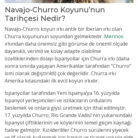
Navajo-Churro Koyunu’nun
Tarihçesi Nedir?
Navajo-Churro koyun ırkı antik bir İberian ırkı olan
Churra koyununun soyundan gelmektedir.
Merinos
ırkından daha önemsiz gibi görünse de önemli ölçüde
dayanıklı, verimli ve kolay adapte olabilme
özelliklerinden dolayı İspanyollar için Churra ırkı (daha
sonra sınırda yaşayan Amerikalılar tarafından “Churro”
ismi olarak değiştirildi) çok değerlidir. Churra ırkı
Amerika kıtasındaki ilk evcil koyun ırkıdır.
İspanyollar tarafından Yeni İspanya’ya 16. yüzyılda
İspanyol yerleşimcileri ve istilacıların ordularını
beslemek ve onlara giysi üretmek için ithal edilmiştir.
17. yüzyılda Churro, Rio Grande Vadisi'nin yukarısındaki
İspanyol çiftliklerinin ve köylerinin temel geçim kaynağı
haline gelmiştir. Kızılderililer Churro sürülerini yiyecek
ve lif olarak kullanmak için baskın ve ticaret yoluyla elde