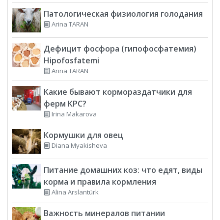
Патологическая физиология голодания
Arina TARAN
Дефицит фосфора (гипофосфатемия)
Hipofosfatemi
Arina TARAN
Какие бывают кормораздатчики для
ферм КРС?
Irina Makarova
Кормушки для овец
Diana Myakisheva
Питание домашних коз: что едят, виды
корма и правила кормления
Alina Arslantürk
Важность минералов питании