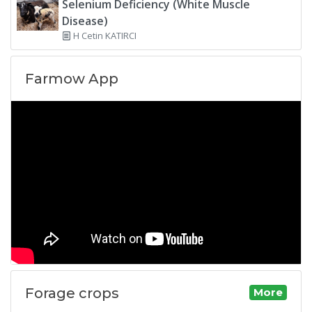
Selenium Deficiency (White Muscle
Disease)
H Cetin KATIRCI
Farmow App
Forage crops
More