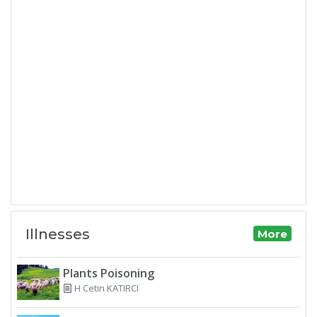
Illnesses
More
Plants Poisoning
H Cetin KATIRCI