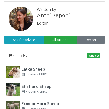
Written by
Anthi Peponi
Editor
Ask for Advice
All Articles
Report
Breeds
More
Latxa Sheep
H Cetin KATIRCI
Shetland Sheep
H Cetin KATIRCI
Exmoor Horn Sheep
H Cetin KATIRCI