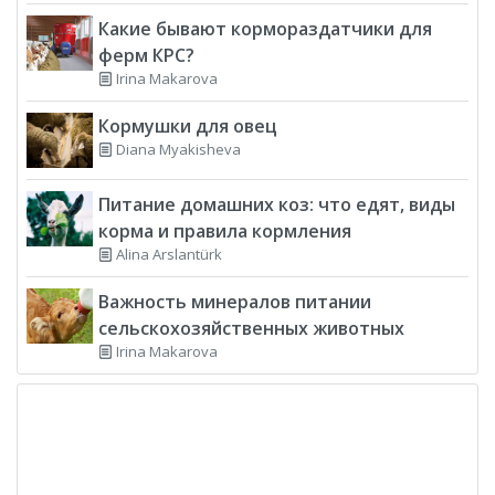
Какие бывают кормораздатчики для
ферм КРС?
Irina Makarova
Кормушки для овец
Diana Myakisheva
Питание домашних коз: что едят, виды
корма и правила кормления
Alina Arslantürk
Важность минералов питании
сельскохозяйственных животных
Irina Makarova