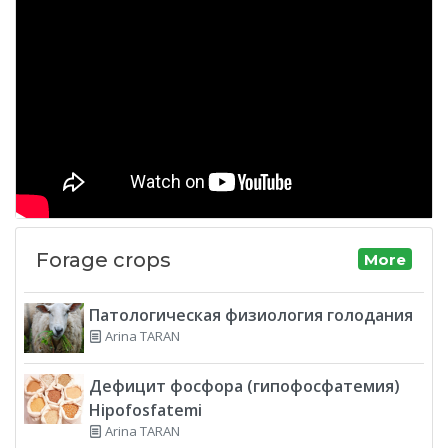
Forage crops
More
Патологическая физиология голодания
Arina TARAN
Дефицит фосфора (гипофосфатемия)
Hipofosfatemi
Arina TARAN