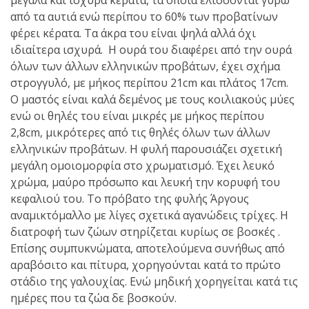
μεγάλα και ισχυρά κέρατα, τα οποία ελίσσονται γύρω
από τα αυτιά ενώ περίπου το 60% των προβατίνων
φέρει κέρατα. Τα άκρα του είναι ψηλά αλλά όχι
ιδιαίτερα ισχυρά. Η ουρά του διαφέρει από την ουρά
όλων των άλλων ελληνικών προβάτων, έχει σχήμα
στρογγυλό, με μήκος περίπου 21cm και πλάτος 17cm.
Ο μαστός είναι καλά δεμένος με τους κοιλιακούς μύες
ενώ οι θηλές του είναι μικρές με μήκος περίπου
2,8cm, μικρότερες από τις θηλές όλων των άλλων
ελληνικών προβάτων. Η φυλή παρουσιάζει σχετική
μεγάλη ομοιομορφία στο χρωματισμό. Έχει λευκό
χρώμα, μαύρο πρόσωπο και λευκή την κορυφή του
κεφαλιού του. Το πρόβατο της φυλής Άργους
αναμικτόμαλλο με λίγες σχετικά αγανώδεις τρίχες. Η
διατροφή των ζώων στηρίζεται κυρίως σε βοσκές .
Επίσης συμπυκνώματα, αποτελούμενα συνήθως από
αραβόσιτο και πίτυρα, χορηγούνται κατά το πρώτο
στάδιο της γαλουχίας. Ενώ μηδική χορηγείται κατά τις
ημέρες που τα ζώα δε βοσκούν.