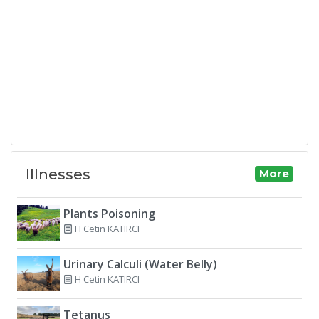
Illnesses
More
Plants Poisoning
H Cetin KATIRCI
Urinary Calculi (Water Belly)
H Cetin KATIRCI
Tetanus