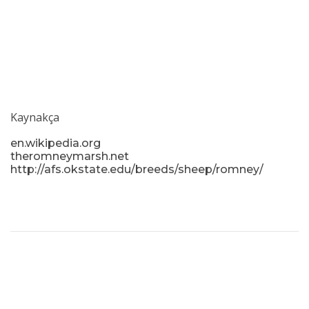
Kaynakça
en.wikipedia.org
theromneymarsh.net
http://afs.okstate.edu/breeds/sheep/romney/