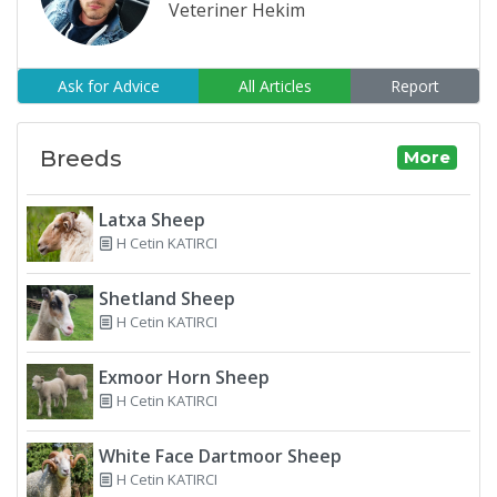
Veteriner Hekim
Ask for Advice
All Articles
Report
Breeds
More
Latxa Sheep
H Cetin KATIRCI
Shetland Sheep
H Cetin KATIRCI
Exmoor Horn Sheep
H Cetin KATIRCI
White Face Dartmoor Sheep
H Cetin KATIRCI