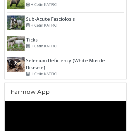
H Cetin KATIRCI
Sub-Acute Fasciolosis
H Cetin KATIRCI
Ticks
H Cetin KATIRCI
Selenium Deficiency (White Muscle
Disease)
H Cetin KATIRCI
Farmow App