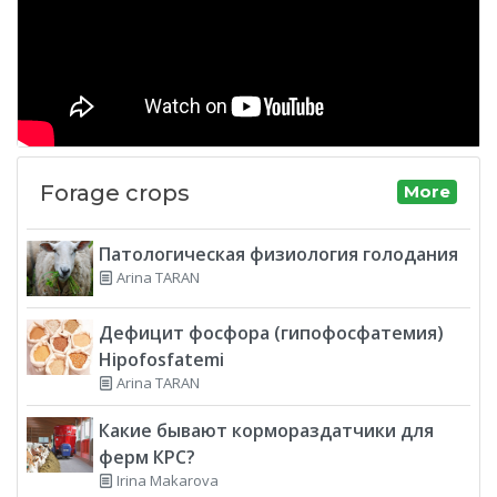
Forage crops
More
Патологическая физиология голодания
Arina TARAN
Дефицит фосфора (гипофосфатемия)
Hipofosfatemi
Arina TARAN
Какие бывают кормораздатчики для
ферм КРС?
Irina Makarova