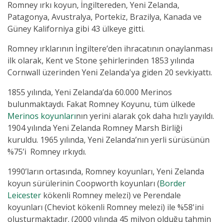
Romney ırkı koyun, İngiltereden, Yeni Zelanda,
Patagonya, Avustralya, Portekiz, Brazilya, Kanada ve
Güney Kaliforniya gibi 43 ülkeye gitti.
Romney ırklarının İngiltere’den ihracatının onaylanması
ilk olarak, Kent ve Stone şehirlerinden 1853 yılında
Cornwall üzerinden Yeni Zelanda'ya giden 20 sevkiyattı.
1855 yılında, Yeni Zelanda’da 60.000 Merinos
bulunmaktaydı. Fakat Romney Koyunu, tüm ülkede
Merinos koyunları
nın yerini alarak çok daha hızlı yayıldı.
1904 yılında Yeni Zelanda Romney Marsh Birliği
kuruldu. 1965 yılında, Yeni Zelanda’nın yerli sürüsünün
%75’i Romney ırkıydı.
1990’ların ortasında, Romney koyunları, Yeni Zelanda
koyun sürülerinin Coopworth koyunları (
Border
Leicester
kökenli Romney melezi) ve Perendale
koyunları (Cheviot kökenli Romney melezi) ile %58'ini
oluşturmaktadır. (2000 yılında 45 milyon olduğu tahmin