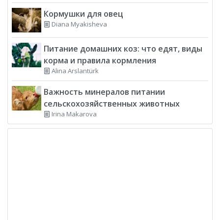
Кормушки для овец
Diana Myakisheva
Питание домашних коз: что едят, виды
корма и правила кормления
Alina Arslantürk
Важность минералов питании
сельскохозяйственных животных
Irina Makarova