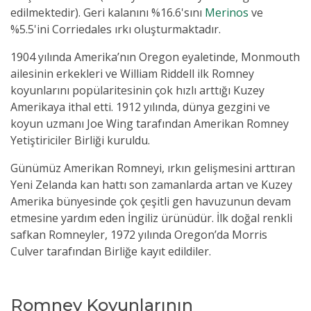
edilmektedir). Geri kalanını %16.6'sını
Merinos
ve
%5.5'ini Corriedales ırkı oluşturmaktadır.
1
904 yılında Amerika’nın Oregon eyaletinde, Monmouth
ailesinin erkekleri ve William Riddell ilk Romney
koyunlarını popülaritesinin çok hızlı arttığı Kuzey
Amerikaya ithal etti. 1912 yılında, dünya gezgini ve
koyun uzmanı Joe Wing tarafından Amerikan Romney
Yetiştiriciler Birliği kuruldu.
Günümüz Amerikan Romneyi, ırkın gelişmesini arttıran
Yeni Zelanda kan hattı son zamanlarda artan ve Kuzey
Amerika bünyesinde çok çeşitli gen havuzunun devam
etmesine yardım eden İngiliz ürünüdür. İlk doğal renkli
safkan Romneyler, 1972 yılında Oregon’da Morris
Culver tarafından Birliğe kayıt edildiler.
Romney Koyunlarının