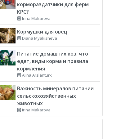
кормораздатчики для ферм
КРС?
Irina Makarova
Кормушки для овец
Diana Myakisheva
Питание домашних коз: что
едят, виды корма и правила
кормления
Alina Arslantürk
Важность минералов питании
сельскохозяйственных
животных
Irina Makarova