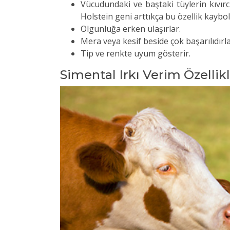
Vücudundaki ve baştaki tüylerin kıvırcık
Holstein geni arttıkça bu özellik kayb
Olgunluğa erken ulaşırlar.
Mera veya kesif beside çok başarılıdırl
Tip ve renkte uyum gösterir.
Simental Irkı Verim Özellik