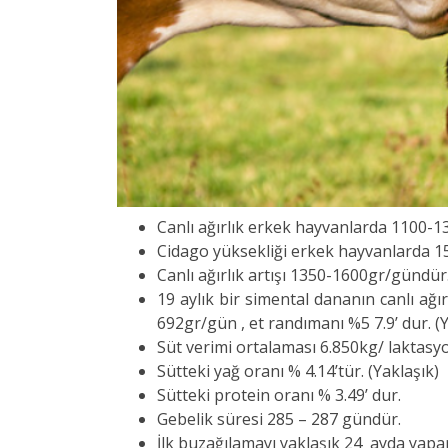
Canlı ağırlık erkek hayvanlarda 1100-1
Cidago yüksekliği erkek hayvanlarda 1
Canlı ağırlık artışı 1350-1600gr/gündür
19 aylık bir simental dananın canlı ağır
692gr/gün , et randımanı %5 7.9’ dur. (
Süt verimi ortalaması 6.850kg/ laktasy
Sütteki yağ oranı % 4.14’tür. (Yaklaşık)
Sütteki protein oranı % 3.49’ dur.
Gebelik süresi 285 – 287 gündür.
İlk buzağılamayı yaklaşık 24 ayda yapar