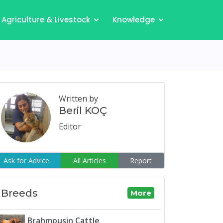
Agriculture & Livestock
Knowledge
Written by
Beril KOÇ
Editor
Ask for Advice
All Articles
Report
Breeds
More
Brahmousin Cattle