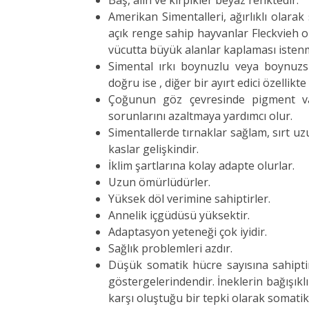
Baş, alın ve kirpikler beyaz renktedir.
Amerikan Simentalleri, ağırlıklı olarak
açık renge sahip hayvanlar Fleckvieh ol
vücutta büyük alanlar kaplaması isten
Simental ırkı boynuzlu veya boynuzs
doğru ise , diğer bir ayırt edici özellik
Çoğunun göz çevresinde pigment va
sorunlarını azaltmaya yardımcı olur.
Simentallerde tırnaklar sağlam, sırt uzu
kaslar gelişkindir.
İklim şartlarına kolay adapte olurlar.
Uzun ömürlüdürler.
Yüksek döl verimine sahiptirler.
Annelik içgüdüsü yüksektir.
Adaptasyon yeteneği çok iyidir.
Sağlık problemleri azdır.
Düşük somatik hücre sayısına sahiptir
göstergelerindendir. İneklerin bağışıklı
karşı oluştuğu bir tepki olarak somatik 