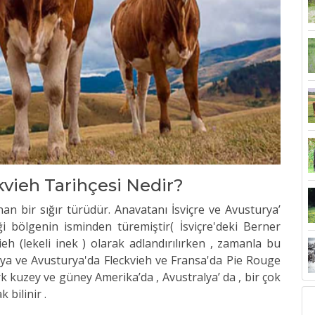
ckvieh Tarihçesi Nedir?
an bir sığır türüdür. Anavatanı İsviçre ve Avusturya’
ldiği bölgenin isminden türemiştir( İsviçre'deki Berner
h (lekeli inek ) olarak adlandırılırken , zamanla bu
nya ve Avusturya'da Fleckvieh ve Fransa'da Pie Rouge
ırk kuzey ve güney Amerika’da , Avustralya’ da , bir çok
 bilinir .