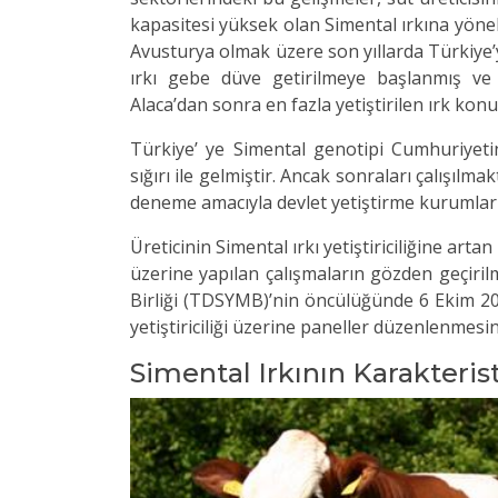
kapasitesi yüksek olan Simental ırkına yöne
Avusturya olmak üzere son yıllarda Türkiye’
ırkı gebe düve getirilmeye başlanmış ve
Alaca’dan sonra en fazla yetiştirilen ırk kon
Türkiye’ ye Simental genotipi Cumhuriyetin
sığırı ile gelmiştir. Ancak sonraları çalışıl
deneme amacıyla devlet yetiştirme kurumların
Üreticinin Simental ırkı yetiştiriciliğine artan 
üzerine yapılan çalışmaların gözden geçirilm
Birliği (TDSYMB)’nin öncülüğünde 6 Ekim 20
yetiştiriciliği üzerine paneller düzenlenmesin
Simental Irkının Karakterist