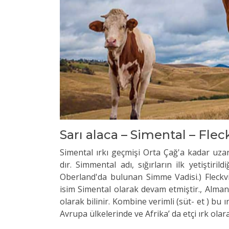
Sarı alaca – Simental – Fle
Simental ırkı geçmişi Orta Çağ'a kadar uzan
dır. Simmental adı, sığırların ilk yetiştiri
Oberland'da bulunan Simme Vadisi.) Fleckvie
isim Simental olarak devam etmiştir., Alma
olarak bilinir. Kombine verimli (süt- et ) bu 
Avrupa ülkelerinde ve Afrika’ da etçi ırk olarak