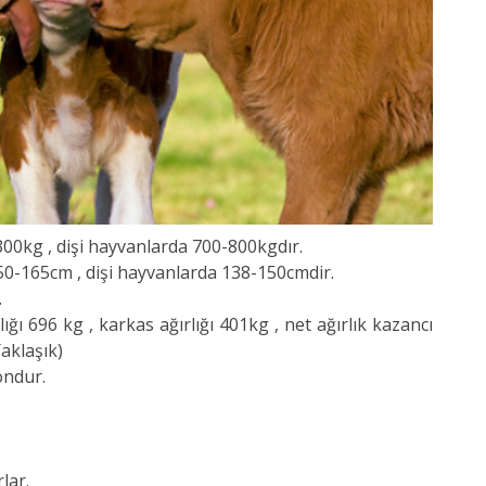
300kg , dişi hayvanlarda 700-800kgdır.
50-165cm , dişi hayvanlarda 138-150cmdir.
.
lığı 696 kg , karkas ağırlığı 401kg , net ağırlık kazancı
Yaklaşık)
ondur.
lar.