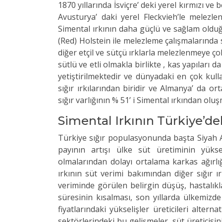
1870 yıllarında İsviçre’ deki yerel kırmızı v
Avusturya’ daki yerel Fleckvieh’le melezle
Simental ırkının daha güçlü ve sağlam old
(Red) Holstein ile melezleme çalışmalarında sü
diğer etçil ve sütçü ırklarla melezlenmeye 
sütlü ve etli olmakla birlikte , kas yapılar
yetiştirilmektedir ve dünyadaki en çok kull
sığır ırkılarından biridir ve Almanya’ da o
sığır varlığının % 51’ i Simental ırkından olu
Simental Irkının Türkiye’d
Türkiye sığır populasyonunda başta Siyah A
payının artışı ülke süt üretiminin yüksel
olmalarından dolayı ortalama karkas ağırlı
ırkının süt verimi bakımından diğer sığır 
veriminde görülen belirgin düşüş, hastalık
süresinin kısalması, son yıllarda ülkemizd
fiyatlarındaki yükselişler üreticileri altern
sektörlerindeki bu gelişmeler, süt üreticisi