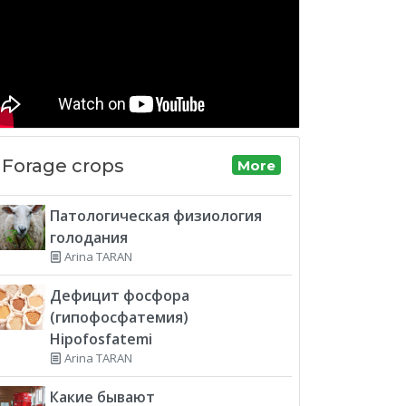
Forage crops
More
Патологическая физиология
голодания
Arina TARAN
Дефицит фосфора
(гипофосфатемия)
Hipofosfatemi
Arina TARAN
Какие бывают