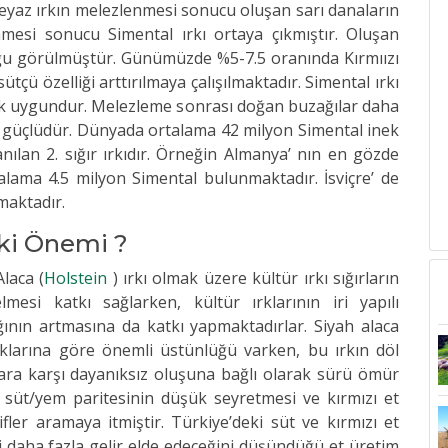
e beyaz ırkın melezlenmesi sonucu oluşan sarı danaların
nmesi sonucu Simental ırkı ortaya çıkmıştır. Oluşan
uğu görülmüştür. Günümüzde %5-7.5 oranında Kırmıızı
tçü özelliği arttırılmaya çalışılmaktadır. Simental ırkı
çok uygundur. Melezleme sonrası doğan buzağılar daha
ı da güçlüdür. Dünyada ortalama 42 milyon Simental inek
anılan 2. sığır ırkıdır. Örneğin Almanya’ nın en gözde
rtalama 4.5 milyon Simental bulunmaktadır. İsviçre’ de
şmaktadır.
eki Önemi ?
laca (
Holstein
) ırkı olmak üzere kültür ırkı sığırların
mesi katkı sağlarken, kültür ırklarının iri yapılı
ğının artmasına da katkı yapmaktadırlar. Siyah alaca
ırklarına göre önemli üstünlüğü varken, bu ırkın döl
lara karşı dayanıksız oluşuna bağlı olarak sürü ömür
e süt/yem paritesinin düşük seyretmesi ve kırmızı et
atifler aramaya itmiştir. Türkiye’deki süt ve kırmızı et
ni daha fazla gelir elde edeceğini düşündüğü et üretim