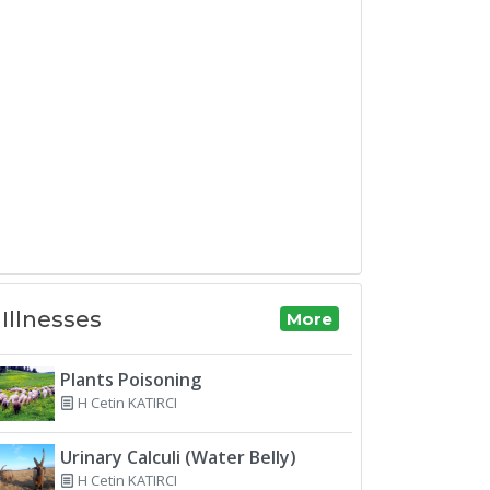
Illnesses
More
Plants Poisoning
H Cetin KATIRCI
Urinary Calculi (Water Belly)
H Cetin KATIRCI