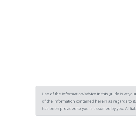
Use of the information/advice in this guide is at y
of the information contained herein as regards to its
has been provided to you is assumed by you. All liab