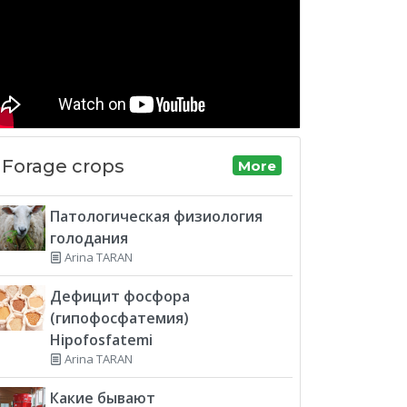
Forage crops
More
Патологическая физиология
голодания
Arina TARAN
Дефицит фосфора
(гипофосфатемия)
Hipofosfatemi
Arina TARAN
Какие бывают