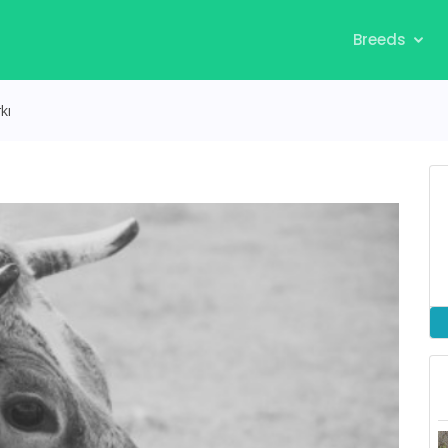
Breeds
kı