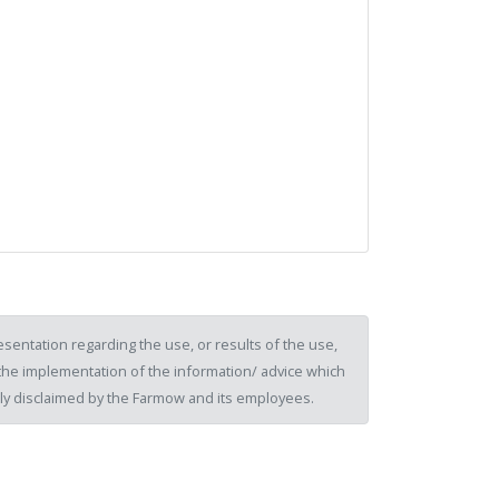
sentation regarding the use, or results of the use,
of the implementation of the information/ advice which
ssly disclaimed by the Farmow and its employees.