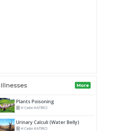
Illnesses
More
Plants Poisoning
H Cetin KATIRCI
Urinary Calculi (Water Belly)
H Cetin KATIRCI