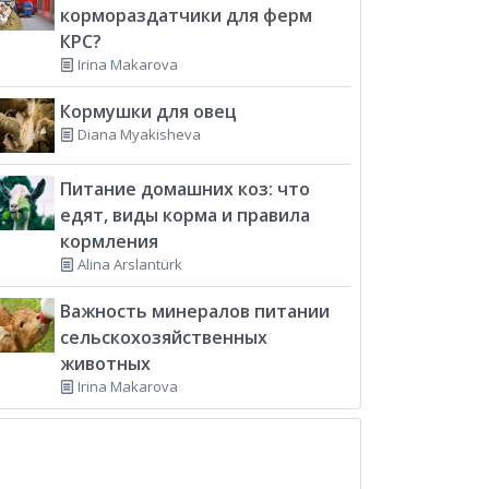
кормораздатчики для ферм
КРС?
Irina Makarova
Кормушки для овец
Diana Myakisheva
Питание домашних коз: что
едят, виды корма и правила
кормления
Alina Arslantürk
Важность минералов питании
сельскохозяйственных
животных
Irina Makarova