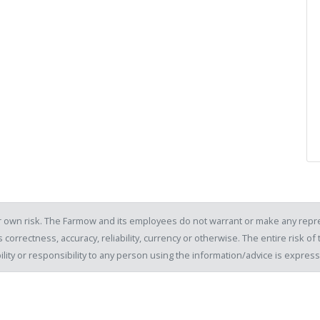
our own risk. The Farmow and its employees do not warrant or make any repre
 correctness, accuracy, reliability, currency or otherwise. The entire risk 
ility or responsibility to any person using the information/advice is expre