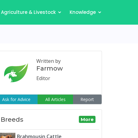
Agriculture & Livestock
Knowledge
Written by
Farmow
Editor
Ask for Advice
All Articles
Report
Breeds
More
Brahmousin Cattle