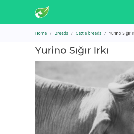
Home
Breeds
Cattle breeds
Yurino Sığır Ir
Yurino Sığır Irkı