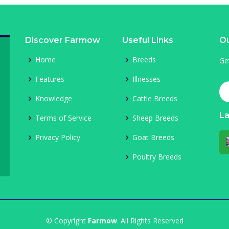
Discover Farmow
Useful Links
Ou
Home
Breeds
Ge
Features
Illnesses
Knowledge
Cattle Breeds
L
Terms of Service
Sheep Breeds
Privacy Policy
Goat Breeds
Poultry Breeds
© Copyright
Farmow
. All Rights Reserved