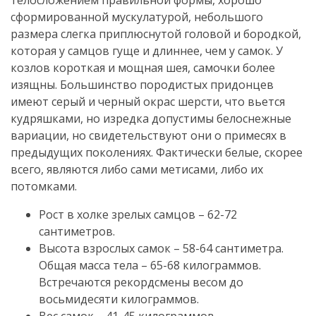
телосложением правильной формы, хорошо
сформированной мускулатурой, небольшого
размера слегка приплюснутой головой и бородкой,
которая у самцов гуще и длиннее, чем у самок. У
козлов короткая и мощная шея, самочки более
изящны. Большинство породистых придонцев
имеют серый и черный окрас шерсти, что вьется
кудряшками, но изредка допустимы белоснежные
вариации, но свидетельствуют они о примесях в
предыдущих поколениях. Фактически белые, скорее
всего, являются либо сами метисами, либо их
потомками.
Рост в холке зрелых самцов – 62-72
сантиметров.
Высота взрослых самок – 58-64 сантиметра.
Общая масса тела – 65-68 килограммов.
Встречаются рекордсмены весом до
восьмидесяти килограммов.