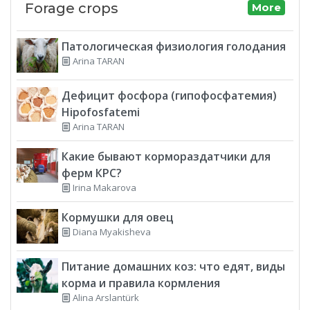
Forage crops
More
Патологическая физиология голодания
Arina TARAN
Дефицит фосфора (гипофосфатемия)
Hipofosfatemi
Arina TARAN
Какие бывают кормораздатчики для
ферм КРС?
Irina Makarova
Кормушки для овец
Diana Myakisheva
Питание домашних коз: что едят, виды
корма и правила кормления
Alina Arslantürk