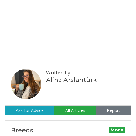
Written by
Alina Arslantürk
Ask for Advice
All Articles
Report
Breeds
More