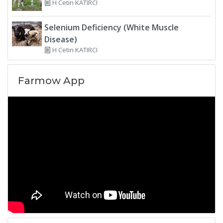
H Cetin KATIRCI
Selenium Deficiency (White Muscle
Disease)
H Cetin KATIRCI
Farmow App