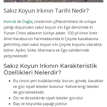
Sakız Koyun Irkının Tarihi Nedir?
Kıvırcık
ile
Dağlıç
cinslerinin çiftlestirilmesi ile ortaya
çıktığı düşünülen sakız koyun ırkı Ege denizinde ki
Yunan Chios adasının türkçe adıdır.
150 yıl önce İzmir
ilinin Karaburun Yarımadasında ki Çeşme kasabasına
getirilmiş olan s
akız koyun ırkı Çeşme koyunu olarakta
bilinir.
Aydın, Söke, Marmara ve Ege sahillerinde
yetişmektedir.
Sakız Koyun Irkının Karakteristik
Özellikleri Nelerdir?
Bu cinsin yeri kulaklarında, burun, gövde, bacaklar
ve göz siyah lekeler bulunur.
Kahverengi lekeler
de görülmektedir.
Diz ve dirseklerde siyah lekeler görülür.
Baş ve boyunda yapağı yoktur.