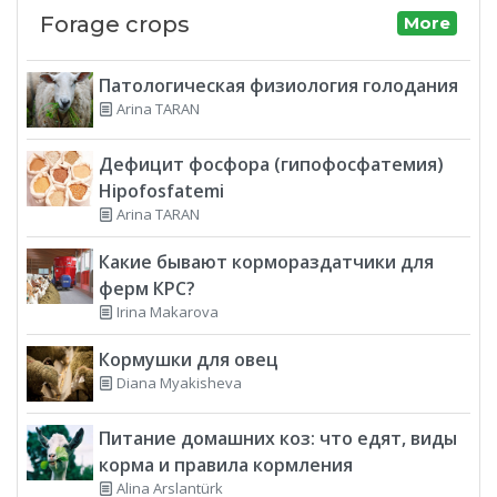
Forage crops
More
Патологическая физиология голодания
Arina TARAN
Дефицит фосфора (гипофосфатемия)
Hipofosfatemi
Arina TARAN
Какие бывают кормораздатчики для
ферм КРС?
Irina Makarova
Кормушки для овец
Diana Myakisheva
Питание домашних коз: что едят, виды
корма и правила кормления
Alina Arslantürk