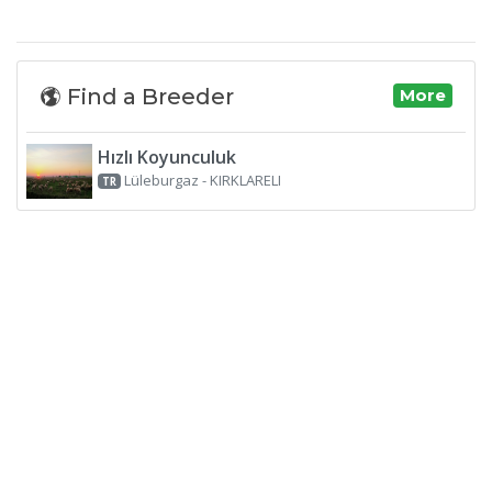
Find a Breeder
More
Hızlı Koyunculuk
Lüleburgaz - KIRKLARELI
TR