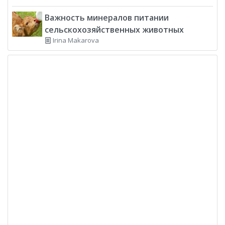
Важность минералов питании
сельскохозяйственных животных
Irina Makarova