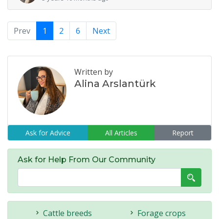
Prev
1
2
6
Next
Written by
Alina Arslantürk
Ask for Advice
All Articles
Report
Ask for Help From Our Community
Cattle breeds
Forage crops