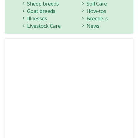
Sheep breeds
Soil Care
Goat breeds
How-tos
Illnesses
Breeders
Livestock Care
News