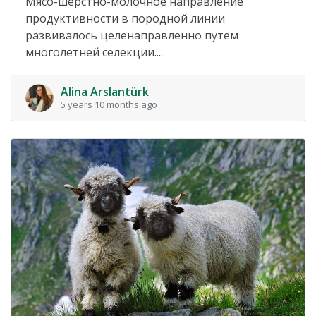
Мясо-шерстно-молочное направление
продуктивности в породной линии
развивалось целенаправленно путем
многолетней селекции....
Alina Arslantürk
5 years 10 months ago