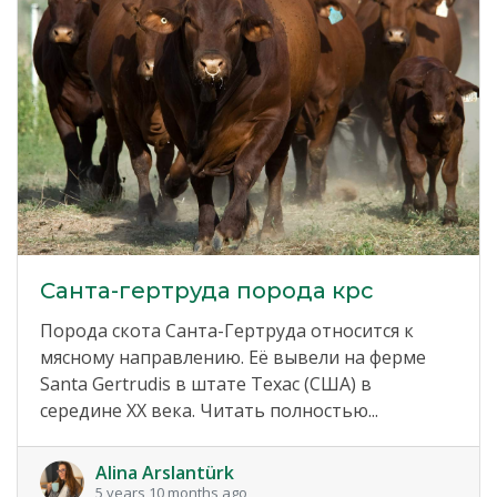
Санта-гертруда порода крс
Порода скота Санта-Гертруда относится к
мясному направлению. Её вывели на ферме
Santa Gertrudis в штате Техас (США) в
середине XX века. Читать полностью...
Alina Arslantürk
5 years 10 months ago