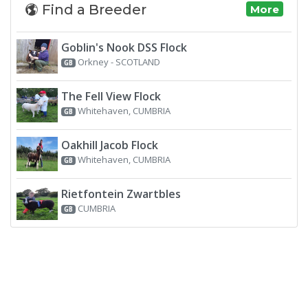
Find a Breeder
More
Goblin's Nook DSS Flock
Orkney - SCOTLAND
GB
The Fell View Flock
Whitehaven, CUMBRIA
GB
Oakhill Jacob Flock
Whitehaven, CUMBRIA
GB
Rietfontein Zwartbles
CUMBRIA
GB