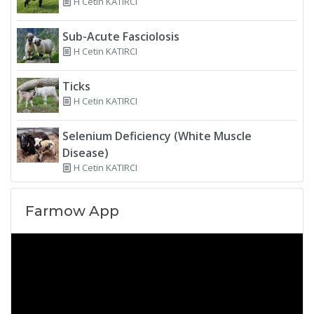
H Cetin KATIRCI
Sub-Acute Fasciolosis
H Cetin KATIRCI
Ticks
H Cetin KATIRCI
Selenium Deficiency (White Muscle
Disease)
H Cetin KATIRCI
Farmow App