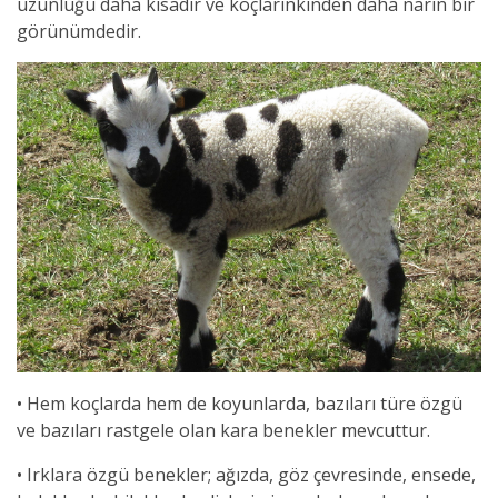
uzunluğu daha kısadır ve koçlarınkinden daha narin bir
görünümdedir.
• Hem koçlarda hem de koyunlarda, bazıları türe özgü
ve bazıları rastgele olan kara benekler mevcuttur.
• Irklara özgü benekler; ağızda, göz çevresinde, ensede,