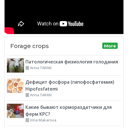
Forage crops
More
Патологическая физиология голодания
Arina TARAN
Дефицит фосфора (гипофосфатемия)
Hipofosfatemi
Arina TARAN
Какие бывают кормораздатчики для
ферм КРС?
Irina Makarova