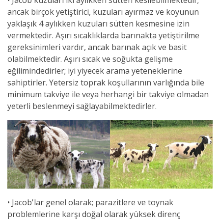
• Jacob kuzuları iki aylıkken sütten kesilebilmektedir;
ancak birçok yetiştirici, kuzuları ayırmaz ve koyunun
yaklaşık 4 aylıkken kuzuları sütten kesmesine izin
vermektedir. Aşırı sıcaklıklarda barınakta yetiştirilme
gereksinimleri vardır, ancak barınak açık ve basit
olabilmektedir. Aşırı sıcak ve soğukta gelişme
eğilimindedirler; iyi yiyecek arama yeteneklerine
sahiptirler. Yetersiz toprak koşullarının varlığında bile
minimum takviye ile veya herhangi bir takviye olmadan
yeterli beslenmeyi sağlayabilmektedirler.
• Jacob'lar genel olarak; parazitlere ve toynak
problemlerine karşı doğal olara
k yüksek direnç