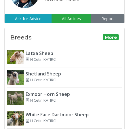
Ask for Advice
All Articles
Report
Breeds
More
Latxa Sheep
H Cetin KATIRCI
Shetland Sheep
H Cetin KATIRCI
Exmoor Horn Sheep
H Cetin KATIRCI
White Face Dartmoor Sheep
H Cetin KATIRCI