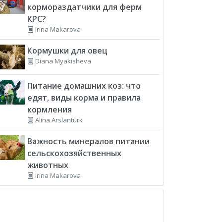
кормораздатчики для ферм
КРС?
Irina Makarova
Кормушки для овец
Diana Myakisheva
Питание домашних коз: что
едят, виды корма и правила
кормления
Alina Arslantürk
Важность минералов питании
сельскохозяйственных
животных
Irina Makarova