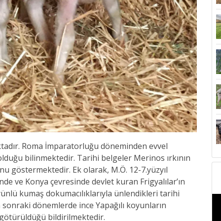
aktadır. Roma İmparatorluğu döneminden evvel
lduğu bilinmektedir. Tarihi belgeler Merinos ırkının
nu göstermektedir. Ek olarak, M.Ö. 12-7.yüzyıl
de ve Konya çevresinde devlet kuran Frigyalılar’ın
yünlü kumaş dokumacılıklarıyla ünlendikleri tarihi
n sonraki dönemlerde ince Yapağılı koyunların
götürüldüğü bildirilmektedir.