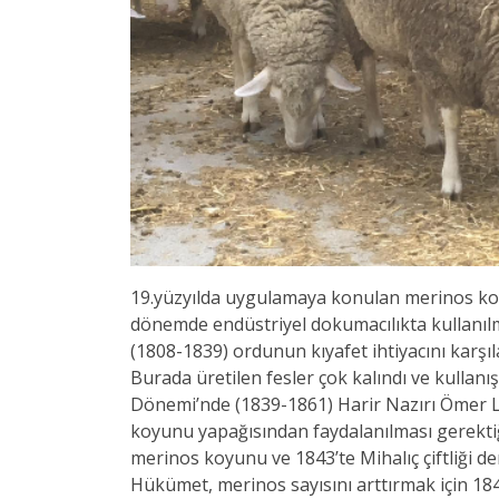
19.yüzyılda uygulamaya konulan merinos koyun
dönemde endüstriyel dokumacılıkta kullanıl
(1808-1839) ordunun kıyafet ihtiyacını karş
Burada üretilen fesler çok kalındı ve kullanı
Dönemi’nde (1839-1861) Harir Nazırı Ömer Lütf
koyunu yapağısından faydalanılması gerektiğ
merinos koyunu ve 1843’te Mihalıç çiftliği d
Hükümet, merinos sayısını arttırmak için 1844’