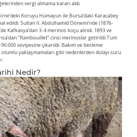
gelerinden vergi almama kararı aldı.
dirne’deki Koruyu Hümayun ile Bursa’daki Karacabey
al edildi. Sultan II. Abdülhamid Dönemi’nde (1876-
’de Kafkasya’dan 3-4 merinos koçu alındı. 1893 ve
ansa’dan “Rambouillet” cinsi merinoslar getirildi.Tüm
90.000 seviyesine çıkarıldı. Bakım ve besleme
şe olumlu yaklaşmamaları gibi nedenlerden dolayı sürü
r.
rihi Nedir?