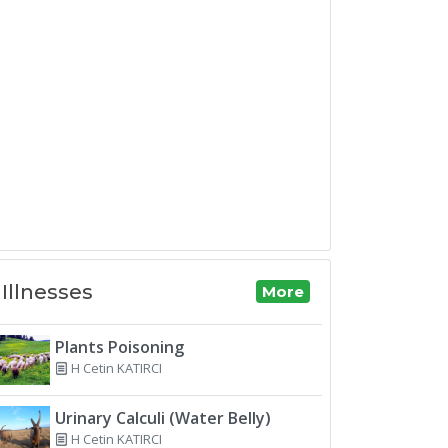
Illnesses
More
Plants Poisoning
H Cetin KATIRCI
Urinary Calculi (Water Belly)
H Cetin KATIRCI