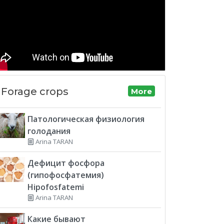
Forage crops
More
Патологическая физиология
голодания
Arina TARAN
Дефицит фосфора
(гипофосфатемия)
Hipofosfatemi
Arina TARAN
Какие бывают