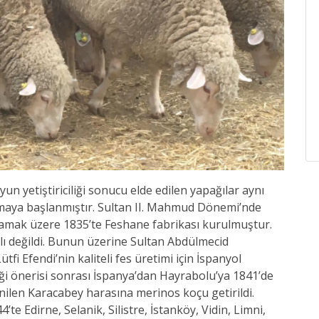
 yetiştiriciliği sonucu elde edilen yapağılar aynı
maya başlanmıştır. Sultan II. Mahmud Dönemi’nde
ılamak üzere 1835’te Feshane fabrikası kurulmuştur.
şlı değildi. Bunun üzerine Sultan Abdülmecid
i Efendi’nin kaliteli fes üretimi için İspanyol
i önerisi sonrası İspanya’dan Hayrabolu’ya 1841’de
enilen Karacabey harasına merinos koçu getirildi.
te Edirne, Selanik, Silistre, İstanköy, Vidin, Limni,