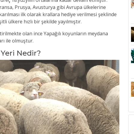
üreç 18.yüzyılın ortalarına kadar devam etmiştir.
ransa, Prusya, Avusturya gibi Avrupa ülkelerine
arılması ilk olarak krallara hediye verilmesi şeklinde
i ülkere hızlı bir şekilde yayılmıştır.
tirilmekte olan ince Yapağılı koyunların meydana
rı ile olmuştur.
 Yeri Nedir?