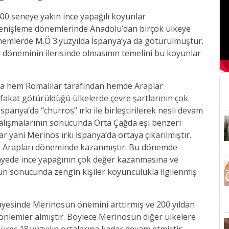
400 seneye yakın ince yapağılı koyunlar
genişleme dönemlerinde Anadolu’dan birçok ülkeye
nemlerde M.Ö 3.yüzyılda İspanya’ya da götürülmüştür.
 döneminin ilerisinde olmasının temelini bu koyunlar
ya hem Romalılar tarafından hemde Araplar
fakat götürüldüğü ülkelerde çevre şartlarının çok
panya’da ‘’churros’’ ırkı ile birleştirilerek nesli devam
h çalışmalarının sonucunda Orta Çağda eşi benzeri
 yani Merinos ırkı İspanya’da ortaya çıkarılmıştır.
üs Arapları döneminde kazanmıştır. Bu dönemde
 sayede ince yapağının çok değer kazanmasına ve
nun sonucunda zengin kişiler koyunculukla ilgilenmiş
 sayesinde Merinosun önemini arttırmış ve 200 yıldan
önlemler almıştır. Böylece Merinosun diğer ülkelere