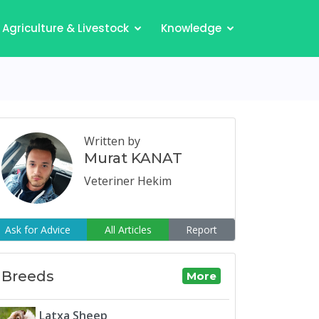
Agriculture & Livestock
Knowledge
Written by
Murat KANAT
Veteriner Hekim
Ask for Advice
All Articles
Report
Breeds
More
Latxa Sheep