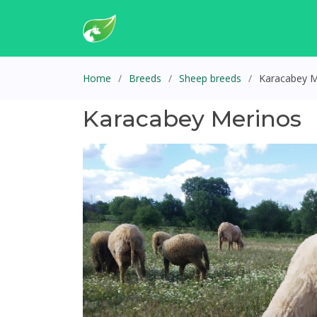
Home
Breeds
Sheep breeds
Karacabey M
Karacabey Merinos