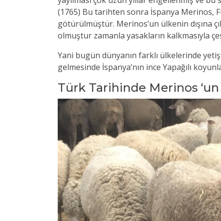
yayılması çok uzun yıllar engellenmiş ve bu s
(1765) Bu tarihten sonra İspanya Merinos, F
götürülmüştür. Merinos’un ülkenin dışına çık
olmuştur zamanla yasakların kalkmasıyla çeşitl
Yani bugün dünyanın farklı ülkelerinde yetiş
gelmesinde İspanya’nın ince Yapağılı koyunla
Türk Tarihinde Merinos ‘un