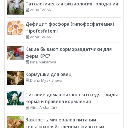
Патологическая физиология голодания
Arina TARAN
Дефицит фосфора (гипофосфатемия)
Hipofosfatemi
Arina TARAN
Какие бывают кормораздатчики для
ферм КРС?
Irina Makarova
Кормушки для овец
Diana Myakisheva
Питание домашних коз: что едят, виды
корма и правила кормления
Alina Arslantürk
Важность минералов питании
сельскохозяйственных животных