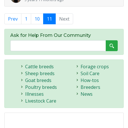
Prev
1
10
11
Next
Ask for Help From Our Community
Cattle breeds
Forage crops
Sheep breeds
Soil Care
Goat breeds
How-tos
Poultry breeds
Breeders
Illnesses
News
Livestock Care