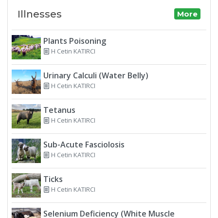
Illnesses
More
Plants Poisoning
H Cetin KATIRCI
Urinary Calculi (Water Belly)
H Cetin KATIRCI
Tetanus
H Cetin KATIRCI
Sub-Acute Fasciolosis
H Cetin KATIRCI
Ticks
H Cetin KATIRCI
Selenium Deficiency (White Muscle